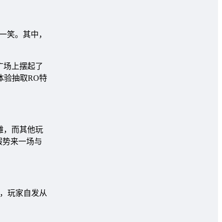
一笑。其中，
广场上摆起了
体验抽取RO特
摊，而其他玩
假势来一场与
下，玩家自发从
。