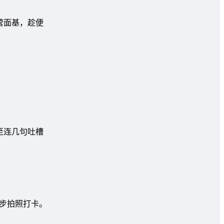
营面基，趁便
至连几句吐槽
停步拍照打卡。