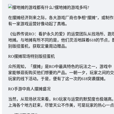
在摆摊经济到来之际，各大游戏厂商也争相“摆摊”，或制
有一家游戏运营好像动起了真格。
《仙界传说RO：看护永久的爱》的运营团队从找场所、跑
地摊。与地摊有所不同的是，他们灵活地踩着618的节点
别版扭蛋机，获取定量周边赠品。
RO摆摊现场特别版扭蛋机
众所周知，「摆摊」是RO中最具特色的玩法之一，游戏中
家能够逛街购买他们想要的产品。一朝一夕，玩家之间的交
玩家的线下活动。于是，便有了这一次的618突袭摆摊。
RO手游中商人摆摊盛况
当然，从现场状况来看，RO玩家与运营的默契度也极端高。
上海各个地方赶来，尽管天公不作美，可是玩家的热心一点