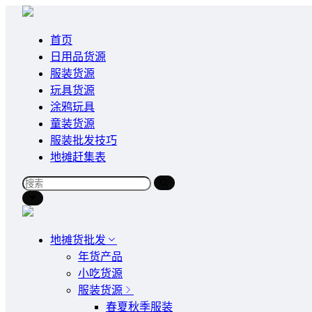
首页
日用品货源
服装货源
玩具货源
涂鸦玩具
童装货源
服装批发技巧
地摊赶集表
地摊货批发
年货产品
小吃货源
服装货源
春夏秋季服装