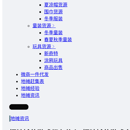
夏凉帽货源
围巾货源
冬季服装
童装货源
冬季童装
春夏秋季童装
玩具货源
新奇特
涂鸦玩具
商品出售
微商一件代发
地摊赶集表
地摊经验
地摊资讯
写文章
地摊资讯