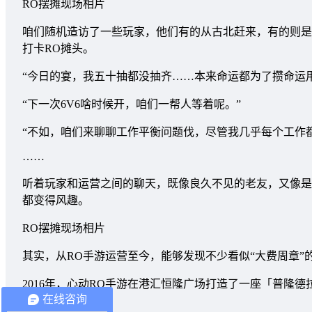
RO摆摊现场相片
咱们随机造访了一些玩家，他们有的从古北赶来，有的则是
打卡RO摊头。
“今日的宴，我五十抽都没抽齐……本来命运都为了攒命运用
“下一次6V6啥时候开，咱们一帮人等着呢。”
“不如，咱们来聊聊工作平衡问题伐，尽管我几乎每个工作
……
听着玩家和运营之间的聊天，既像良久不见的老友，又像是
都变得风趣。
RO摆摊现场相片
其实，从RO手游运营至今，能够发现不少看似“大费周章”
2016年，心动RO手游在港汇恒隆广场打造了一座「普隆
在线咨询
海报分享