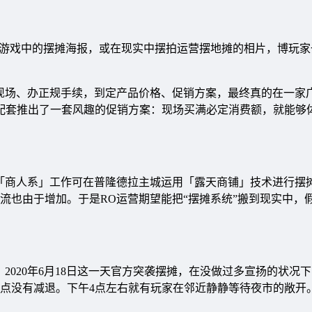
作游戏中的摆摊海报，或在现实中摆拍运营摆地摊的相片，博玩家
现场、办正规手续，到定产品价格、促销方案，最终真的在一家
，配套推出了一套风趣的促销方案：现场买满必定消费额，就能够
「商人系」工作可在普隆德拉主城运用「露天商铺」技术进行摆
流也由于增加。于是RO运营期望能把“摆摊系统”搬到现实中，
2020年6月18日这一天官方突袭摆摊，在没做过多宣扬的状况
点没有减退。下午4点左右就有玩家在邻近静静等待夜市的敞开