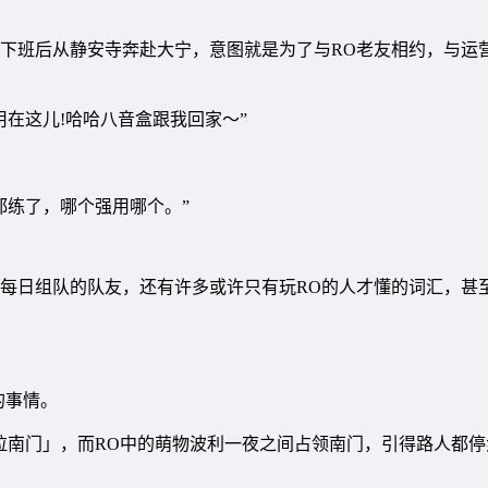
下班后从静安寺奔赴大宁，意图就是为了与RO老友相约，与运
在这儿!哈哈八音盒跟我回家～”
都练了，哪个强用哪个。”
每日组队的队友，还有许多或许只有玩RO的人才懂的词汇，甚
的事情。
德拉南门」，而RO中的萌物波利一夜之间占领南门，引得路人都