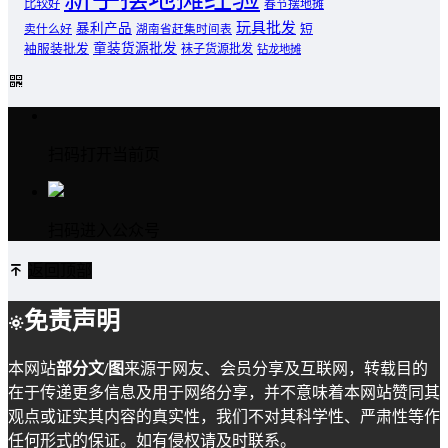
比较好
春节摆地摊
玩具批发
暴利产品
卖什么好
短
湖南省赶集时间表
童装货源批发
袖服装批发
袜子货源批发
钻龙地摊
扫码打开当前页
扫码进入公众号
返回顶部
免责声明
本网站
部分文/图
来源于网友、会员分享及互联网，转载目的
在于传递更多信息及用于网络分享，并不意味着本网站赞同其
观点或证实其内容的真实性，我们不对其科学性、严肃性等作
任何形式的保证。如有侵权请及时联系。