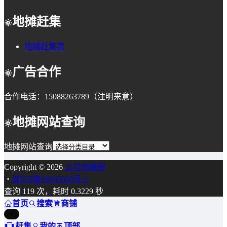
地摊赶集
地摊赶集表
广告合作
合作电话：15088263789（注明来意）
地摊网站查询
地摊网站查询
Copyright © 2026
义乌地摊网
・
浙ICP备18039566号-1
查询 119 次，耗时 0.3229 秒
首页
搜索
商铺
赶集
我的
顶部