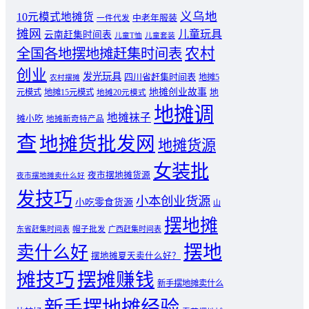
义乌地
10元模式地摊货
中老年服装
一件代发
摊网
儿童玩具
云南赶集时间表
儿童T恤
儿童套装
农村
全国各地摆地摊赶集时间表
创业
发光玩具
四川省赶集时间表
地摊5
农村摆摊
地摊创业故事
元模式
地摊15元模式
地
地摊20元模式
地摊调
地摊袜子
摊小吃
地摊新奇特产品
查
地摊货批发网
地摊货源
女装批
夜市摆地摊货源
夜市摆地摊卖什么好
发技巧
小本创业货源
小吃零食货源
山
摆地摊
东省赶集时间表
帽子批发
广西赶集时间表
摆地
卖什么好
摆地摊夏天卖什么好？
摊技巧
摆摊赚钱
新手摆地摊卖什么
新手摆地摊经验