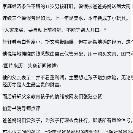
家庭经济条件不错的11岁男孩轩轩，暑假被爸爸妈妈送到大街
连续三个暑假皆是如此。上一年是卖水，本年换成了小玩具。
“人家来买，要自动上前推销，不能等别人开口。”
轩轩看着白皙瘦小，斯文略带腼腆，但提起摆地摊的经历，这
他说摆地摊赚的钱悉数由自己保管分配，用于购买文具、图书
(图片来历：头条新闻微博)
他的父亲表示：并不看重利润，主要想让孩子增加体验，无论
经历才是人生最宝贵的财富。
而后轩轩父亲教育孩子的情绪被网友们张狂点赞!
伯爵书院导师点评
爸爸妈妈们爱孩子，为孩子打理衣食住行，屏蔽所有风险信号
可很少去问问孩子，“你需求爸爸妈妈的帮助吗”，“你对爸爸妈