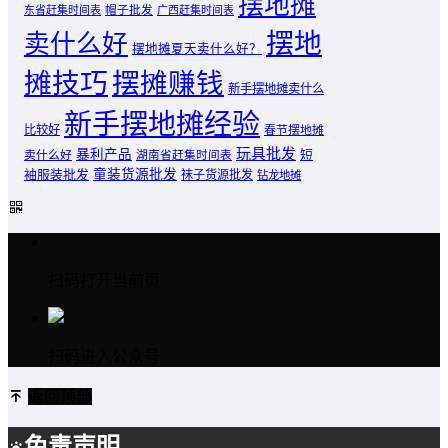
摆地摊
东省赶集时间表
帽子批发
广西赶集时间表
摆地
卖什么好
摆地摊夏天卖什么好？
摊技巧
摆摊赚钱
新手摆地摊卖什么
新手摆地摊经验
比较好
春节摆地摊
玩具批发
暴利产品
卖什么好
短
湖南省赶集时间表
童装货源批发
袖服装批发
袜子货源批发
钻龙地摊
扫码打开当前页
扫码进入公众号
返回顶部
免责声明