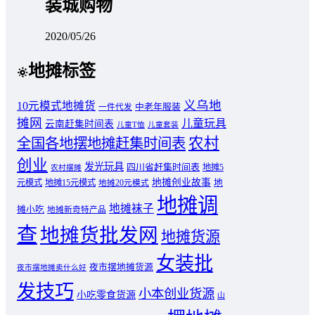
装城购物
2020/05/26
地摊标签
义乌地
10元模式地摊货
中老年服装
一件代发
摊网
儿童玩具
云南赶集时间表
儿童T恤
儿童套装
农村
全国各地摆地摊赶集时间表
创业
发光玩具
四川省赶集时间表
地摊5
农村摆摊
地摊创业故事
元模式
地摊15元模式
地
地摊20元模式
地摊调
地摊袜子
摊小吃
地摊新奇特产品
查
地摊货批发网
地摊货源
女装批
夜市摆地摊货源
夜市摆地摊卖什么好
发技巧
小本创业货源
小吃零食货源
山