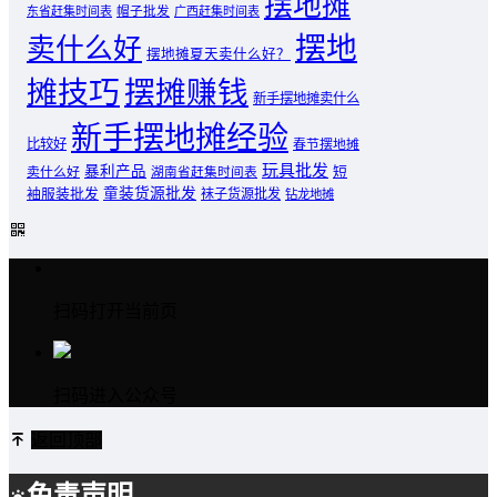
摆地摊
东省赶集时间表
帽子批发
广西赶集时间表
摆地
卖什么好
摆地摊夏天卖什么好？
摊技巧
摆摊赚钱
新手摆地摊卖什么
新手摆地摊经验
比较好
春节摆地摊
玩具批发
暴利产品
卖什么好
短
湖南省赶集时间表
童装货源批发
袖服装批发
袜子货源批发
钻龙地摊
扫码打开当前页
扫码进入公众号
返回顶部
免责声明