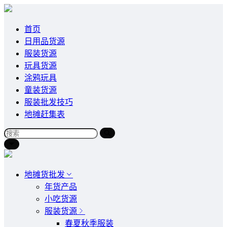
首页
日用品货源
服装货源
玩具货源
涂鸦玩具
童装货源
服装批发技巧
地摊赶集表
地摊货批发
年货产品
小吃货源
服装货源
春夏秋季服装