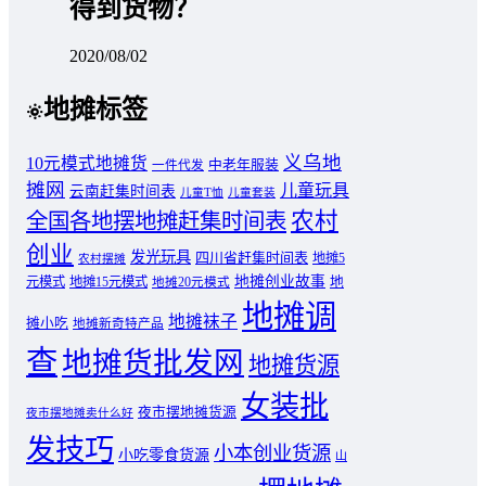
得到货物？
2020/08/02
地摊标签
义乌地
10元模式地摊货
中老年服装
一件代发
摊网
儿童玩具
云南赶集时间表
儿童T恤
儿童套装
农村
全国各地摆地摊赶集时间表
创业
发光玩具
四川省赶集时间表
地摊5
农村摆摊
地摊创业故事
元模式
地摊15元模式
地
地摊20元模式
地摊调
地摊袜子
摊小吃
地摊新奇特产品
查
地摊货批发网
地摊货源
女装批
夜市摆地摊货源
夜市摆地摊卖什么好
发技巧
小本创业货源
小吃零食货源
山