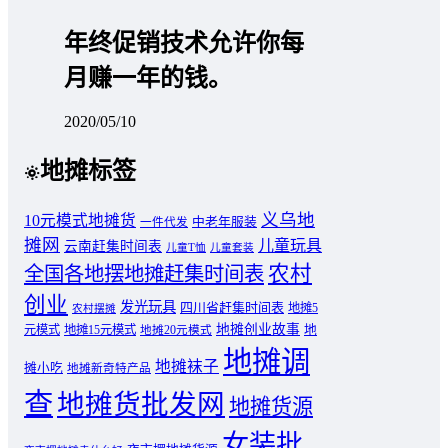
年终促销技术允许你每
月赚一年的钱。
2020/05/10
地摊标签
义乌地
10元模式地摊货
中老年服装
一件代发
摊网
儿童玩具
云南赶集时间表
儿童T恤
儿童套装
农村
全国各地摆地摊赶集时间表
创业
发光玩具
四川省赶集时间表
地摊5
农村摆摊
地摊创业故事
元模式
地摊15元模式
地
地摊20元模式
地摊调
地摊袜子
摊小吃
地摊新奇特产品
查
地摊货批发网
地摊货源
女装批