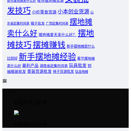
夜市摆地摊货源
夜市摆地摊卖什么好
发技巧
小本创业货源
小吃零食货源
山
摆地摊
东省赶集时间表
帽子批发
广西赶集时间表
摆地
卖什么好
摆地摊夏天卖什么好？
摊技巧
摆摊赚钱
新手摆地摊卖什么
新手摆地摊经验
比较好
春节摆地摊
玩具批发
暴利产品
卖什么好
短
湖南省赶集时间表
童装货源批发
袖服装批发
袜子货源批发
钻龙地摊
扫码打开当前页
扫码进入公众号