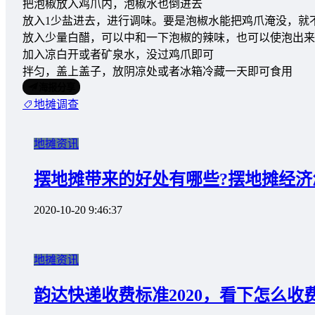
把泡椒放入鸡爪内，泡椒水也倒进去
放入1少盐进去，进行调味。要是泡椒水能把鸡爪淹没，就
放入少量白醋，可以中和一下泡椒的辣味，也可以使泡出来
加入凉白开或者矿泉水，没过鸡爪即可
拌匀，盖上盖子，放阴凉处或者冰箱冷藏一天即可食用
海报分享
地摊调查
地摊资讯
摆地摊带来的好处有哪些?摆地摊经济
2020-10-20 9:46:37
地摊资讯
韵达快递收费标准2020，看下怎么收