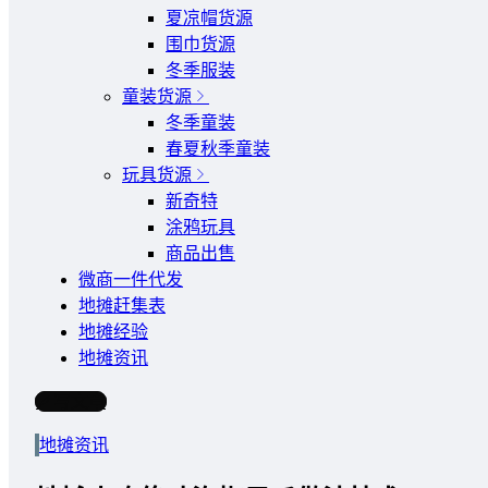
夏凉帽货源
围巾货源
冬季服装
童装货源
冬季童装
春夏秋季童装
玩具货源
新奇特
涂鸦玩具
商品出售
微商一件代发
地摊赶集表
地摊经验
地摊资讯
写文章
地摊资讯