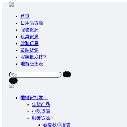
首页
日用品货源
服装货源
玩具货源
涂鸦玩具
童装货源
服装批发技巧
地摊赶集表
地摊货批发
年货产品
小吃货源
服装货源
春夏秋季服装