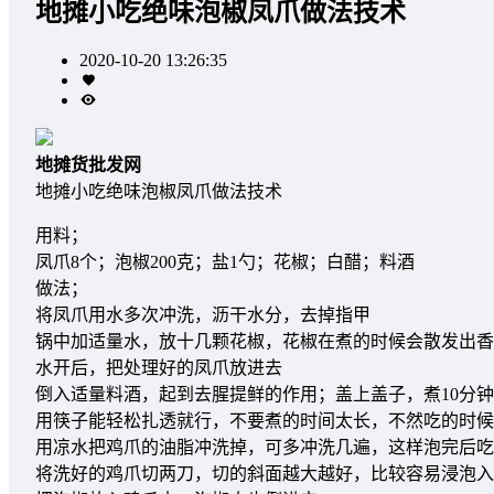
地摊小吃绝味泡椒凤爪做法技术
2020-10-20 13:26:35
地摊货批发网
地摊小吃绝味泡椒凤爪做法技术
用料；
凤爪8个；泡椒200克；盐1勺；花椒；白醋；料酒
做法；
将凤爪用水多次冲洗，沥干水分，去掉指甲
锅中加适量水，放十几颗花椒，花椒在煮的时候会散发出香
水开后，把处理好的凤爪放进去
倒入适量料酒，起到去腥提鲜的作用；盖上盖子，煮10分
用筷子能轻松扎透就行，不要煮的时间太长，不然吃的时候
用凉水把鸡爪的油脂冲洗掉，可多冲洗几遍，这样泡完后吃
将洗好的鸡爪切两刀，切的斜面越大越好，比较容易浸泡入