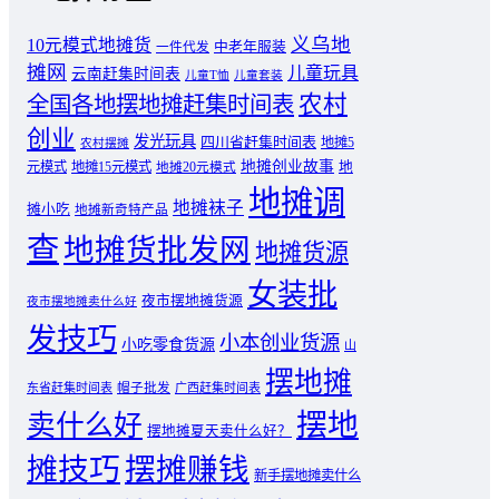
义乌地
10元模式地摊货
中老年服装
一件代发
摊网
儿童玩具
云南赶集时间表
儿童T恤
儿童套装
农村
全国各地摆地摊赶集时间表
创业
发光玩具
四川省赶集时间表
地摊5
农村摆摊
地摊创业故事
元模式
地摊15元模式
地
地摊20元模式
地摊调
地摊袜子
摊小吃
地摊新奇特产品
查
地摊货批发网
地摊货源
女装批
夜市摆地摊货源
夜市摆地摊卖什么好
发技巧
小本创业货源
小吃零食货源
山
摆地摊
东省赶集时间表
帽子批发
广西赶集时间表
摆地
卖什么好
摆地摊夏天卖什么好？
摊技巧
摆摊赚钱
新手摆地摊卖什么