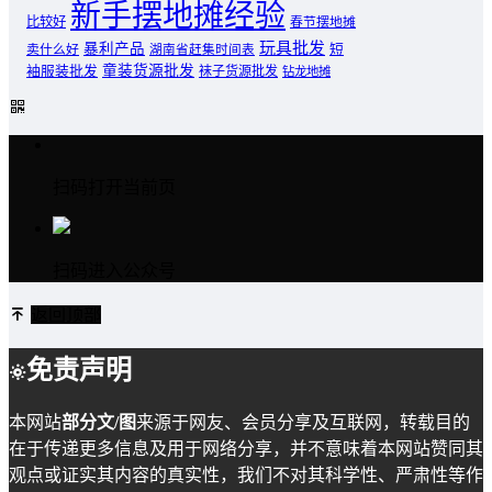
新手摆地摊经验
比较好
春节摆地摊
玩具批发
暴利产品
卖什么好
短
湖南省赶集时间表
童装货源批发
袖服装批发
袜子货源批发
钻龙地摊
扫码打开当前页
扫码进入公众号
返回顶部
免责声明
本网站
部分文/图
来源于网友、会员分享及互联网，转载目的
在于传递更多信息及用于网络分享，并不意味着本网站赞同其
观点或证实其内容的真实性，我们不对其科学性、严肃性等作