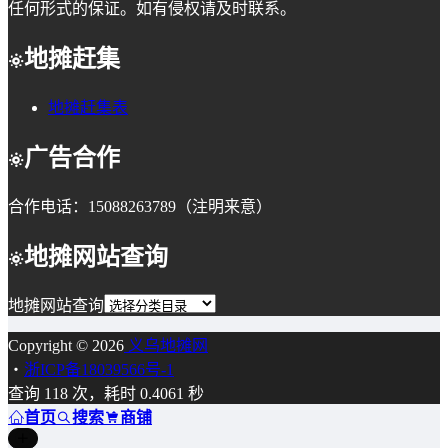
任何形式的保证。如有侵权请及时联系。
地摊赶集
地摊赶集表
广告合作
合作电话：15088263789（注明来意）
地摊网站查询
地摊网站查询
Copyright © 2026
义乌地摊网
・
浙ICP备18039566号-1
查询 118 次，耗时 0.4061 秒
首页
搜索
商铺