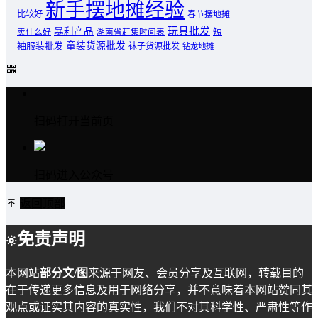
新手摆地摊经验
比较好
春节摆地摊
玩具批发
暴利产品
卖什么好
短
湖南省赶集时间表
童装货源批发
袖服装批发
袜子货源批发
钻龙地摊
扫码打开当前页
扫码进入公众号
返回顶部
免责声明
本网站
部分文/图
来源于网友、会员分享及互联网，转载目的
在于传递更多信息及用于网络分享，并不意味着本网站赞同其
观点或证实其内容的真实性，我们不对其科学性、严肃性等作