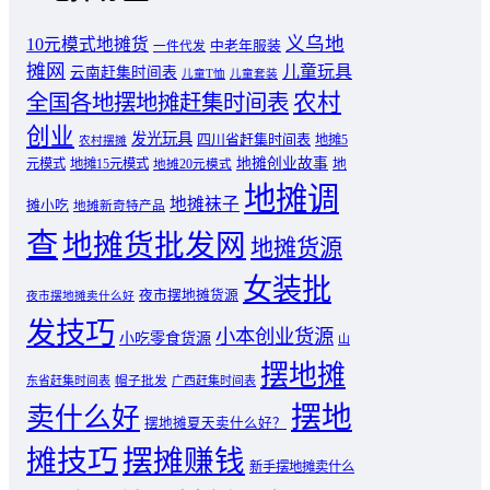
义乌地
10元模式地摊货
中老年服装
一件代发
摊网
儿童玩具
云南赶集时间表
儿童T恤
儿童套装
农村
全国各地摆地摊赶集时间表
创业
发光玩具
四川省赶集时间表
地摊5
农村摆摊
地摊创业故事
元模式
地摊15元模式
地
地摊20元模式
地摊调
地摊袜子
摊小吃
地摊新奇特产品
查
地摊货批发网
地摊货源
女装批
夜市摆地摊货源
夜市摆地摊卖什么好
发技巧
小本创业货源
小吃零食货源
山
摆地摊
东省赶集时间表
帽子批发
广西赶集时间表
摆地
卖什么好
摆地摊夏天卖什么好？
摊技巧
摆摊赚钱
新手摆地摊卖什么