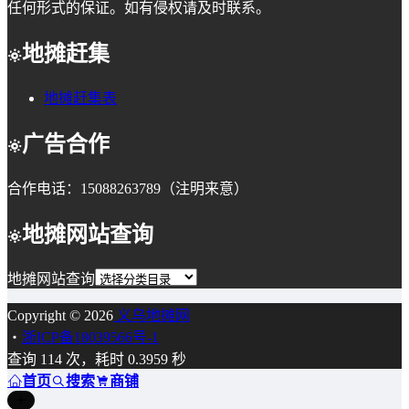
任何形式的保证。如有侵权请及时联系。
地摊赶集
地摊赶集表
广告合作
合作电话：15088263789（注明来意）
地摊网站查询
地摊网站查询
Copyright © 2026
义乌地摊网
・
浙ICP备18039566号-1
查询 114 次，耗时 0.3959 秒
首页
搜索
商铺