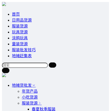
首页
日用品货源
服装货源
玩具货源
涂鸦玩具
童装货源
服装批发技巧
地摊赶集表
地摊货批发
年货产品
小吃货源
服装货源
春夏秋季服装