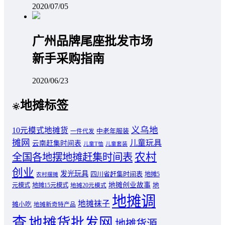
2020/07/05
广州品牌尾座批发市场
新手采购指南
2020/06/23
地摊标签
义乌地
10元模式地摊货
中老年服装
一件代发
摊网
儿童玩具
云南赶集时间表
儿童T恤
儿童套装
农村
全国各地摆地摊赶集时间表
创业
发光玩具
四川省赶集时间表
地摊5
农村摆摊
地摊创业故事
元模式
地摊15元模式
地
地摊20元模式
地摊调
地摊袜子
摊小吃
地摊新奇特产品
查
地摊货批发网
地摊货源