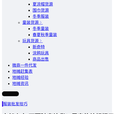
夏凉帽货源
围巾货源
冬季服装
童装货源
冬季童装
春夏秋季童装
玩具货源
新奇特
涂鸦玩具
商品出售
微商一件代发
地摊赶集表
地摊经验
地摊资讯
写文章
服装批发技巧