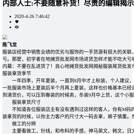
内部人士:不要随意补货！尽责的编辑揭
2020-4-26 7:46:42
陈飞龙
服装店经营中销售业绩的优劣与服饰的一手货源有挺大的关联
亏。那麼，初学者在地摊货批发网市场进货怎样才能不吃大亏
内幕：不要在乱进货了！良心地摊货批发网揭秘服装尾货批发
服装拿货季节
一年四季，开年夏装，一直到8月中才上秋装，个人建议，
一批服装市场上夏装后半个月再上夏装，这样也价格基本已经
到清货价，可以压到春装的时候卖，冬装9月中上货，这个小
服装拿货尺寸
不知道各位服装店主有没有遇到过这样的客人，你有M码的，
装拿货的时候，以你主力客户的尺寸大一码去拿，裤子慎重。
做工的分辨
主要看做工，针线，和布料的手感，神马英文，韩文，日文等