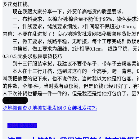
多花冤枉钱。
现在我跟大家分享一下，外贸单高档货的质量要求，
一、布料要求，以棉为例:棉含量不能低于95%，染色要求活下
二，针线要求，缝线要求细线，2针间隔不得超过0.05cm。
内幕：不要在乱进货了！良心地摊货批发网揭秘服装尾货批发
三，做工要求，线路平稳，无断接，每个工序完成针数误差
中档货，做工要求为细线，2针相隔0.1cm， 线路平稳，
0.3-0.5;无要求服装拿货技巧
到十三行服装拿货，我建议不要带车子，带车子去粉容易
本人在十三行开档，遇到过这样的一个高手，跨一背包，进
叫我把他要的记下来，也不说件数，当时我以为他是打包客，
的件数，全部-件，当时我有点郁闷，但是价钱已经开好了，有
人下次补货也都是一件一件的，但是我还是给他打包价了，因
海报分享
地摊调查
地摊货批发网
女装批发技巧
服装批发技巧