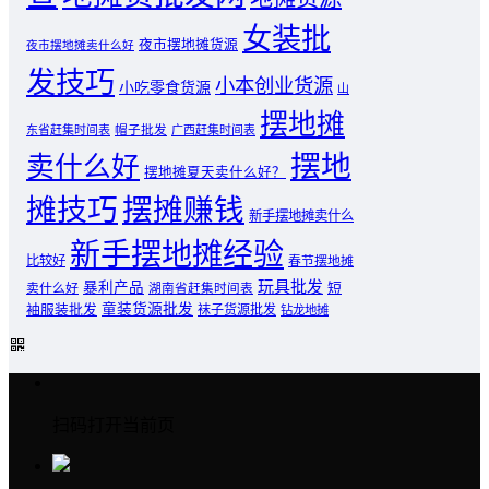
女装批
夜市摆地摊货源
夜市摆地摊卖什么好
发技巧
小本创业货源
小吃零食货源
山
摆地摊
东省赶集时间表
帽子批发
广西赶集时间表
摆地
卖什么好
摆地摊夏天卖什么好？
摊技巧
摆摊赚钱
新手摆地摊卖什么
新手摆地摊经验
比较好
春节摆地摊
玩具批发
暴利产品
卖什么好
短
湖南省赶集时间表
童装货源批发
袖服装批发
袜子货源批发
钻龙地摊
扫码打开当前页