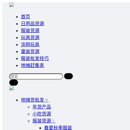
首页
日用品货源
服装货源
玩具货源
涂鸦玩具
童装货源
服装批发技巧
地摊赶集表
地摊货批发
年货产品
小吃货源
服装货源
春夏秋季服装