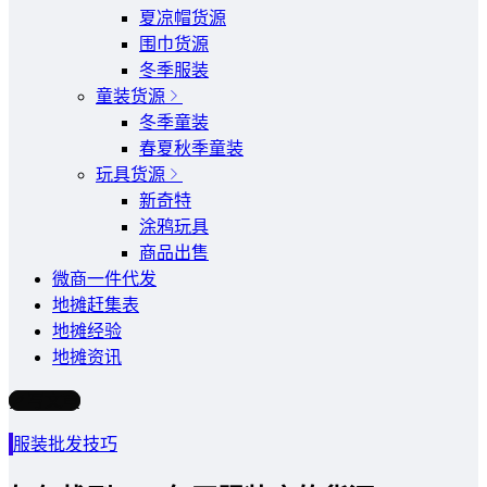
夏凉帽货源
围巾货源
冬季服装
童装货源
冬季童装
春夏秋季童装
玩具货源
新奇特
涂鸦玩具
商品出售
微商一件代发
地摊赶集表
地摊经验
地摊资讯
写文章
服装批发技巧