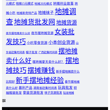
地摊创业故事
元模式
地摊15元模式
地
地摊20元模式
地摊调
地摊袜子
摊小吃
地摊新奇特产品
查
地摊货批发网
地摊货源
女装批
夜市摆地摊货源
夜市摆地摊卖什么好
发技巧
小本创业货源
小吃零食货源
山
摆地摊
东省赶集时间表
帽子批发
广西赶集时间表
摆地
卖什么好
摆地摊夏天卖什么好？
摊技巧
摆摊赚钱
新手摆地摊卖什么
新手摆地摊经验
比较好
春节摆地摊
玩具批发
暴利产品
卖什么好
短
湖南省赶集时间表
童装货源批发
袖服装批发
袜子货源批发
钻龙地摊