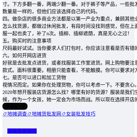
寸。下方多翻一番，两端少翻一番。对于裤子等产品，一些批
数量是一样的，但他们应该选择自己的代码。
四。做杂店的很多商业方法都是以第一产业为重点，兼顾其他
怎么找货源，都做过休闲批发，有段时间没找到感觉，但在上
服一起也卖了，补了n次。插柳、插柳遮荫，真是无心之过！
五。购买时的注意事项
尺码最好试试。当你要求人们打包时，你应该注意看是否有错
六。如何开网店进货
好就是去批发点进货，或者找服装工作室进货。网上购物要注
款式。面料很重要。相册只能查看，不能触摸。你可以要求对
七。是否可以进口和加工货物
视情况而定。如果你在处理货物，你可以考虑一下。不要贪心
2020年想开服装店货源怎么找？哪里有好的货源？服装是我
候，作为一个女孩，她一定会为市场而战。所以现在选择开店
海报分享
地摊调查
地摊货批发网
女装批发技巧
服装批发技巧