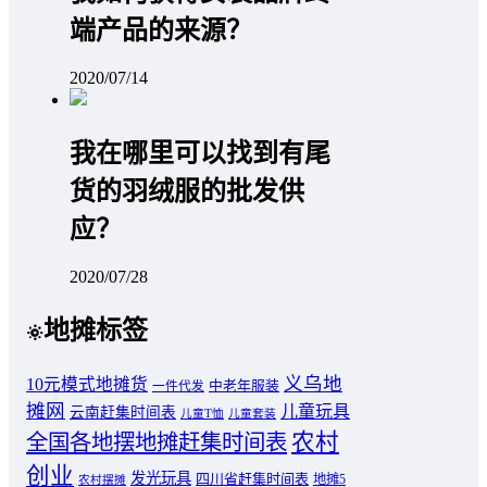
端产品的来源？
2020/07/14
我在哪里可以找到有尾
货的羽绒服的批发供
应？
2020/07/28
地摊标签
义乌地
10元模式地摊货
中老年服装
一件代发
摊网
儿童玩具
云南赶集时间表
儿童T恤
儿童套装
农村
全国各地摆地摊赶集时间表
创业
发光玩具
四川省赶集时间表
地摊5
农村摆摊