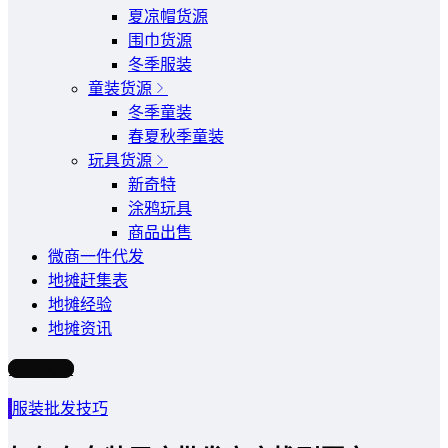
夏凉帽货源
围巾货源
冬季服装
童装货源
冬季童装
春夏秋季童装
玩具货源
新奇特
涂鸦玩具
商品出售
微商一件代发
地摊赶集表
地摊经验
地摊资讯
写文章
服装批发技巧