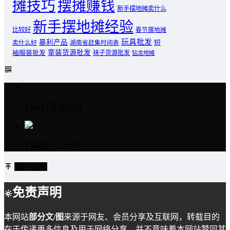
摊技巧
摆摊赚钱
新手摆地摊卖什么
新手摆地摊经验
比较好
春节摆地摊
玩具批发
暴利产品
卖什么好
短
湖南省赶集时间表
童装货源批发
袖服装批发
袜子货源批发
钻龙地摊
扫码打开当前页
扫码进入公众号
返回顶部
免责声明
本网站
部分文/图
来源于网友、会员分享及互联网，转载目的
在于传递更多信息及用于网络分享，并不意味着本网站赞同其