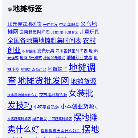
地摊标签
义乌地
10元模式地摊货
中老年服装
一件代发
摊网
儿童玩具
云南赶集时间表
儿童T恤
儿童套装
农村
全国各地摆地摊赶集时间表
创业
发光玩具
四川省赶集时间表
地摊5
农村摆摊
地摊创业故事
元模式
地摊15元模式
地
地摊20元模式
地摊调
地摊袜子
摊小吃
地摊新奇特产品
查
地摊货批发网
地摊货源
女装批
夜市摆地摊货源
夜市摆地摊卖什么好
发技巧
小本创业货源
小吃零食货源
山
摆地摊
东省赶集时间表
帽子批发
广西赶集时间表
摆地
卖什么好
摆地摊夏天卖什么好？