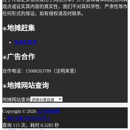
观点或证实其内容的真实性，我们不对其科学性、严肃性等作
任何形式的保证。如有侵权请及时联系。
地摊赶集
地摊赶集表
广告合作
合作电话：15088263789（注明来意）
地摊网站查询
地摊网站查询
Copyright © 2026
义乌地摊网
・
浙ICP备18039566号-1
查询 115 次，耗时 0.3285 秒