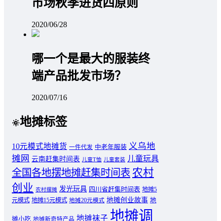
市场秋季进货四原则
2020/06/28
哪一个是最大的服装终
端产品批发市场？
2020/07/16
地摊标签
义乌地
10元模式地摊货
中老年服装
一件代发
摊网
儿童玩具
云南赶集时间表
儿童T恤
儿童套装
农村
全国各地摆地摊赶集时间表
创业
发光玩具
四川省赶集时间表
地摊5
农村摆摊
地摊创业故事
元模式
地摊15元模式
地
地摊20元模式
地摊调
地摊袜子
摊小吃
地摊新奇特产品