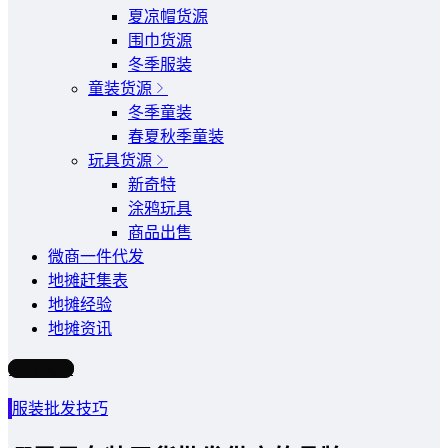
夏凉帽货源
围巾货源
冬季服装
童装货源
冬季童装
春夏秋季童装
玩具货源
新奇特
涂鸦玩具
商品出售
微商一件代发
地摊赶集表
地摊经验
地摊资讯
写文章
服装批发技巧