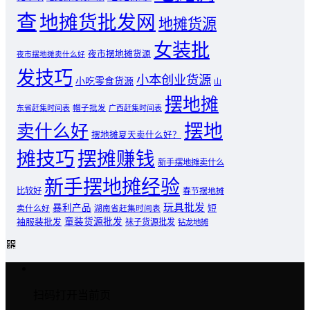
查
地摊货批发网
地摊货源
女装批
夜市摆地摊货源
夜市摆地摊卖什么好
发技巧
小本创业货源
小吃零食货源
山
摆地摊
东省赶集时间表
帽子批发
广西赶集时间表
摆地
卖什么好
摆地摊夏天卖什么好？
摊技巧
摆摊赚钱
新手摆地摊卖什么
新手摆地摊经验
比较好
春节摆地摊
玩具批发
暴利产品
卖什么好
短
湖南省赶集时间表
童装货源批发
袖服装批发
袜子货源批发
钻龙地摊
扫码打开当前页