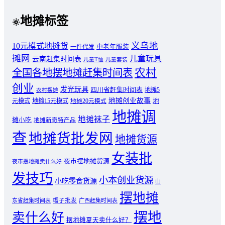
地摊标签
义乌地
10元模式地摊货
中老年服装
一件代发
摊网
儿童玩具
云南赶集时间表
儿童T恤
儿童套装
农村
全国各地摆地摊赶集时间表
创业
发光玩具
四川省赶集时间表
地摊5
农村摆摊
地摊创业故事
元模式
地摊15元模式
地
地摊20元模式
地摊调
地摊袜子
摊小吃
地摊新奇特产品
查
地摊货批发网
地摊货源
女装批
夜市摆地摊货源
夜市摆地摊卖什么好
发技巧
小本创业货源
小吃零食货源
山
摆地摊
东省赶集时间表
帽子批发
广西赶集时间表
摆地
卖什么好
摆地摊夏天卖什么好？