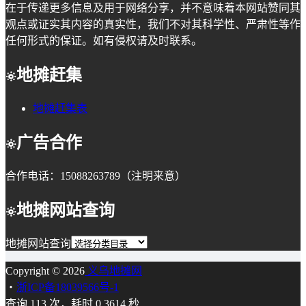
在于传递更多信息及用于网络分享，并不意味着本网站赞同其
观点或证实其内容的真实性，我们不对其科学性、严肃性等作
任何形式的保证。如有侵权请及时联系。
地摊赶集
地摊赶集表
广告合作
合作电话：15088263789（注明来意）
地摊网站查询
地摊网站查询
Copyright © 2026
义乌地摊网
・
浙ICP备18039566号-1
查询 113 次，耗时 0.3614 秒