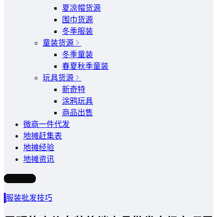
夏凉帽货源
围巾货源
冬季服装
童装货源
冬季童装
春夏秋季童装
玩具货源
新奇特
涂鸦玩具
商品出售
微商一件代发
地摊赶集表
地摊经验
地摊资讯
写文章
服装批发技巧