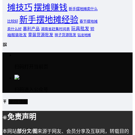
摊技巧
摆摊赚钱
新手摆地摊卖什么
新手摆地摊经验
比较好
春节摆地摊
玩具批发
暴利产品
卖什么好
短
湖南省赶集时间表
童装货源批发
袖服装批发
袜子货源批发
钻龙地摊
扫码打开当前页
扫码进入公众号
返回顶部
免责声明
本网站
部分文/图
来源于网友、会员分享及互联网，转载目的