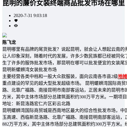
昆明的廉价女装终端商品批发市场在哪里
2020-7-31 9:03:18
陈飞龙
昆明哪里有品牌的尾货批发？说起昆明，就会让人想起云南的
让人印象深刻，随着时代的发展，许多少数民族都已经被同化
生了许多的服饰批发市场，那昆明在哪可以批发便宜的女装尾
昆明新螺蛳湾女装批发市场
主要经营各类中档和一般大众款服装，面向云南各市县2级
地摊
重点建设的罕见的超大型批发超级市场。 昆明螺蛳湾国际商
路、北靠广福路、南接昆明市南部客运站，正居未来的昆明市的新
方米，其中主体市场部分总建筑面积约300万平方米。一期项目
地址：新昆洛路宏仁片区彩云北路
昆明螺蛳湾国际商贸城是西南地区最大的综合性批发市场，中
玉高速、西临新昆洛路、北靠广福路、南接昆明南部客运站，正
882万平方米，其中主体市场部分总建筑面积约300万平方米