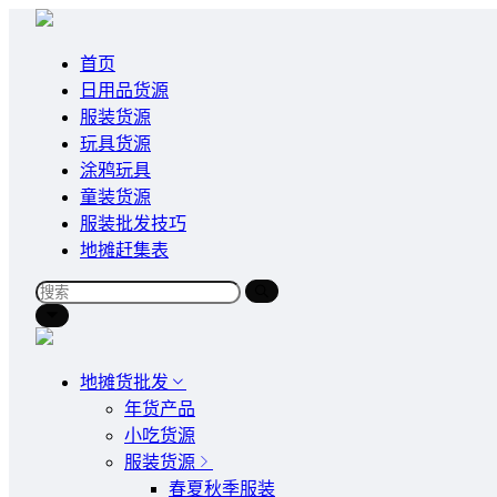
首页
日用品货源
服装货源
玩具货源
涂鸦玩具
童装货源
服装批发技巧
地摊赶集表
地摊货批发
年货产品
小吃货源
服装货源
春夏秋季服装