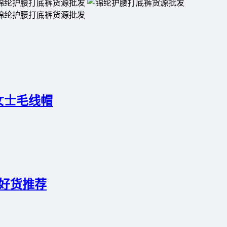
女士毛线帽
，好货推荐