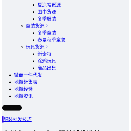
夏凉帽货源
围巾货源
冬季服装
童装货源
冬季童装
春夏秋季童装
玩具货源
新奇特
涂鸦玩具
商品出售
微商一件代发
地摊赶集表
地摊经验
地摊资讯
写文章
服装批发技巧