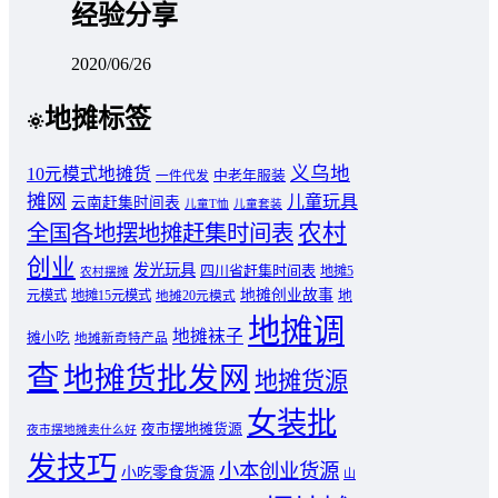
经验分享
2020/06/26
地摊标签
义乌地
10元模式地摊货
中老年服装
一件代发
摊网
儿童玩具
云南赶集时间表
儿童T恤
儿童套装
农村
全国各地摆地摊赶集时间表
创业
发光玩具
四川省赶集时间表
地摊5
农村摆摊
地摊创业故事
元模式
地摊15元模式
地
地摊20元模式
地摊调
地摊袜子
摊小吃
地摊新奇特产品
查
地摊货批发网
地摊货源
女装批
夜市摆地摊货源
夜市摆地摊卖什么好
发技巧
小本创业货源
小吃零食货源
山