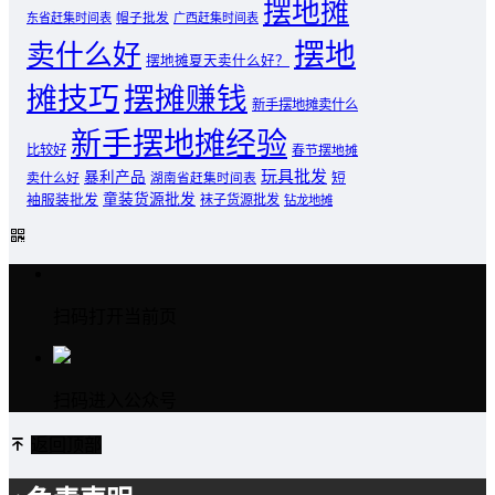
摆地摊
东省赶集时间表
帽子批发
广西赶集时间表
摆地
卖什么好
摆地摊夏天卖什么好？
摊技巧
摆摊赚钱
新手摆地摊卖什么
新手摆地摊经验
比较好
春节摆地摊
玩具批发
暴利产品
卖什么好
短
湖南省赶集时间表
童装货源批发
袖服装批发
袜子货源批发
钻龙地摊
扫码打开当前页
扫码进入公众号
返回顶部