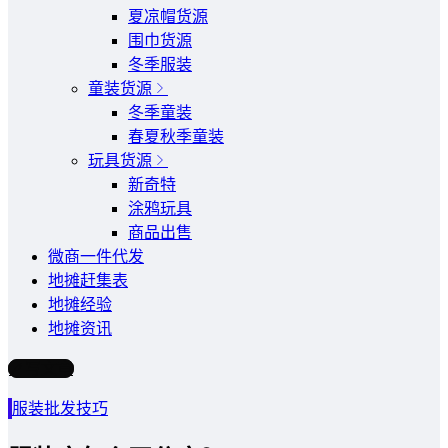
夏凉帽货源
围巾货源
冬季服装
童装货源
冬季童装
春夏秋季童装
玩具货源
新奇特
涂鸦玩具
商品出售
微商一件代发
地摊赶集表
地摊经验
地摊资讯
写文章
服装批发技巧