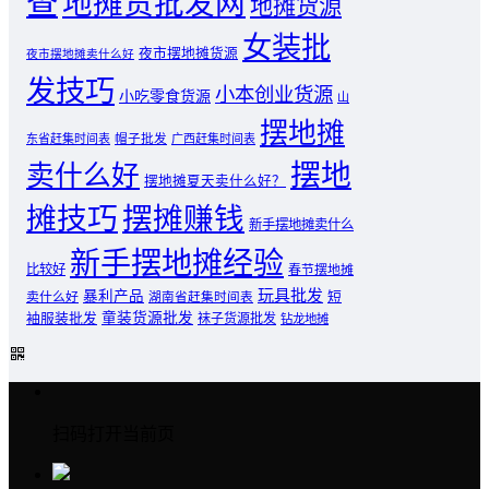
查
地摊货批发网
地摊货源
女装批
夜市摆地摊货源
夜市摆地摊卖什么好
发技巧
小本创业货源
小吃零食货源
山
摆地摊
东省赶集时间表
帽子批发
广西赶集时间表
摆地
卖什么好
摆地摊夏天卖什么好？
摊技巧
摆摊赚钱
新手摆地摊卖什么
新手摆地摊经验
比较好
春节摆地摊
玩具批发
暴利产品
卖什么好
短
湖南省赶集时间表
童装货源批发
袖服装批发
袜子货源批发
钻龙地摊
扫码打开当前页