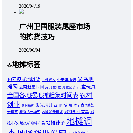
2020/04/19
广州卫国服装尾座市场
的拣货技巧
2020/06/04
地摊标签
义乌地
10元模式地摊货
中老年服装
一件代发
摊网
儿童玩具
云南赶集时间表
儿童T恤
儿童套装
农村
全国各地摆地摊赶集时间表
创业
发光玩具
四川省赶集时间表
地摊5
农村摆摊
地摊创业故事
元模式
地摊15元模式
地
地摊20元模式
地摊调
地摊袜子
摊小吃
地摊新奇特产品