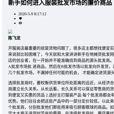
新手如何进入服装批发市场的廉价商品
2020-5-9 8:17:12
陈飞龙
开服装店最重要的就是货物问题了，很多店主都想找便宜实
来说就比较困难了，今天就和大家讲讲新手在地摊货批发网市
店的创业者，在一开始并不能准确找到商品的源头批发商。
A批发市场批 进商品，然后在B批发市场以批发向外发货
几个批发市场，不漏掉任何可能的机会， 才能确定进货源
选择批发商时，要权衡供货单位所处距离的远近，从经济合
商建立长久关系。从长远看，长久关系可以保证零售商的货
到便宜又实惠的货品 2.选好主打服装产品 每个批发商都
优势。他们往往会把这些产品中的一部分定价较低，以此来
个批发商，分别批发他们那些用来吸引顾客眼球的商品。如
定大大高于进货时节省的费用。在选择批发商时，要尽量找