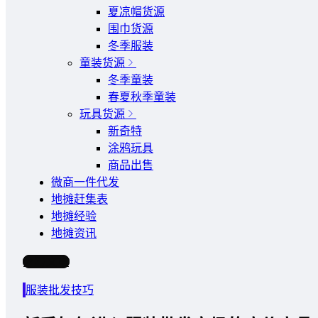
夏凉帽货源
围巾货源
冬季服装
童装货源
冬季童装
春夏秋季童装
玩具货源
新奇特
涂鸦玩具
商品出售
微商一件代发
地摊赶集表
地摊经验
地摊资讯
写文章
服装批发技巧