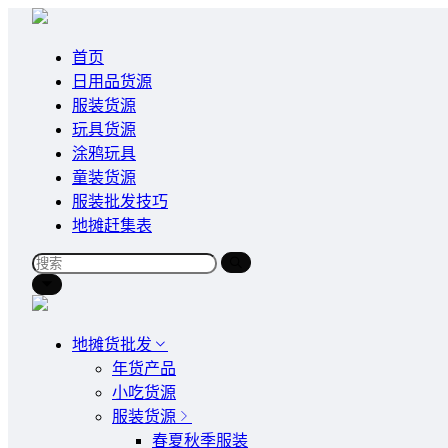
首页
日用品货源
服装货源
玩具货源
涂鸦玩具
童装货源
服装批发技巧
地摊赶集表
地摊货批发
年货产品
小吃货源
服装货源
春夏秋季服装