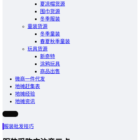
夏凉帽货源
围巾货源
冬季服装
童装货源
冬季童装
春夏秋季童装
玩具货源
新奇特
涂鸦玩具
商品出售
微商一件代发
地摊赶集表
地摊经验
地摊资讯
写文章
服装批发技巧