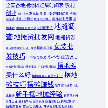
农村
全国各地摆地摊赶集时间表
创业
发光玩具
四川省赶集时间表
地摊5
农村摆摊
地摊创业故事
元模式
地摊15元模式
地
地摊20元模式
地摊调
地摊袜子
摊小吃
地摊新奇特产品
查
地摊货批发网
地摊货源
女装批
夜市摆地摊货源
夜市摆地摊卖什么好
发技巧
小本创业货源
小吃零食货源
山
摆地摊
东省赶集时间表
帽子批发
广西赶集时间表
摆地
卖什么好
摆地摊夏天卖什么好？
摊技巧
摆摊赚钱
新手摆地摊卖什么
新手摆地摊经验
比较好
春节摆地摊
玩具批发
暴利产品
卖什么好
短
湖南省赶集时间表
童装货源批发
袖服装批发
袜子货源批发
钻龙地摊