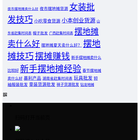
女装批
夜市摆地摊货源
夜市摆地摊卖什么好
发技巧
小本创业货源
小吃零食货源
山
摆地摊
东省赶集时间表
帽子批发
广西赶集时间表
摆地
卖什么好
摆地摊夏天卖什么好？
摊技巧
摆摊赚钱
新手摆地摊卖什么
新手摆地摊经验
比较好
春节摆地摊
玩具批发
暴利产品
卖什么好
短
湖南省赶集时间表
童装货源批发
袖服装批发
袜子货源批发
钻龙地摊
扫码打开当前页