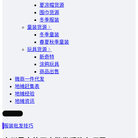
夏凉帽货源
围巾货源
冬季服装
童装货源
冬季童装
春夏秋季童装
玩具货源
新奇特
涂鸦玩具
商品出售
微商一件代发
地摊赶集表
地摊经验
地摊资讯
写文章
服装批发技巧