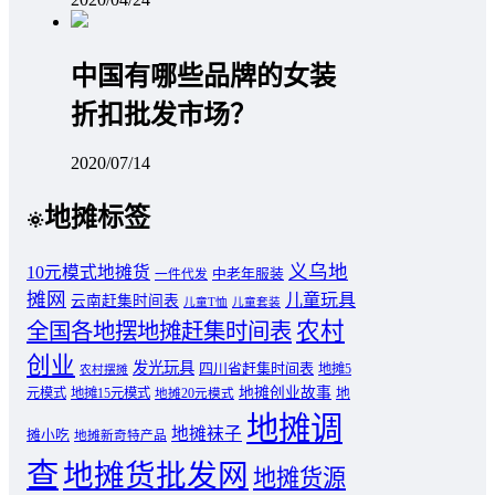
中国有哪些品牌的女装
折扣批发市场？
2020/07/14
地摊标签
义乌地
10元模式地摊货
中老年服装
一件代发
摊网
儿童玩具
云南赶集时间表
儿童T恤
儿童套装
农村
全国各地摆地摊赶集时间表
创业
发光玩具
四川省赶集时间表
地摊5
农村摆摊
地摊创业故事
元模式
地摊15元模式
地
地摊20元模式
地摊调
地摊袜子
摊小吃
地摊新奇特产品
查
地摊货批发网
地摊货源