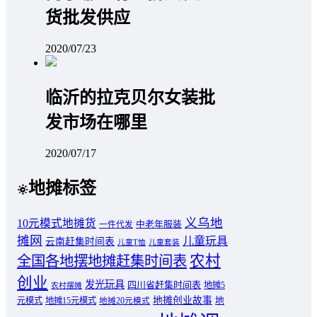
货批发供应
2020/07/23
临沂的拉克贝尔女装批
发市场在哪里
2020/07/17
地摊标签
义乌地
10元模式地摊货
中老年服装
一件代发
摊网
儿童玩具
云南赶集时间表
儿童T恤
儿童套装
农村
全国各地摆地摊赶集时间表
创业
发光玩具
四川省赶集时间表
地摊5
农村摆摊
地摊创业故事
元模式
地摊15元模式
地
地摊20元模式