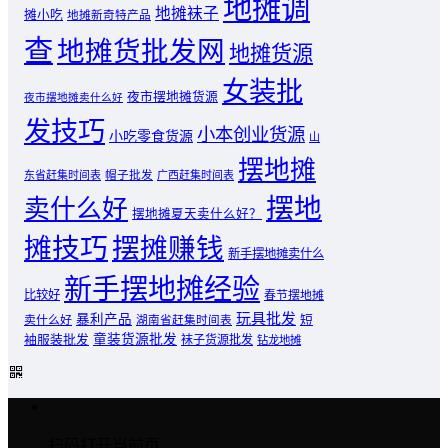
地摊调
地摊袜子
摊小吃
地摊新奇特产品
查
地摊货批发网
地摊货源
女装批
夜市摆地摊货源
夜市摆地摊卖什么好
发技巧
小本创业货源
小吃零食货源
山
摆地摊
东省赶集时间表
帽子批发
广西赶集时间表
摆地
卖什么好
摆地摊夏天卖什么好？
摊技巧
摆摊赚钱
新手摆地摊卖什么
新手摆地摊经验
比较好
春节摆地摊
玩具批发
暴利产品
卖什么好
短
湖南省赶集时间表
童装货源批发
袖服装批发
袜子货源批发
钻龙地摊
扫码打开当前页