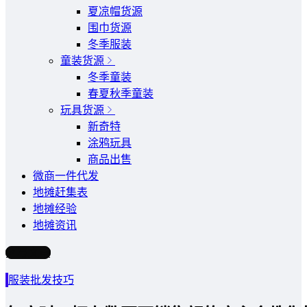
夏凉帽货源
围巾货源
冬季服装
童装货源
冬季童装
春夏秋季童装
玩具货源
新奇特
涂鸦玩具
商品出售
微商一件代发
地摊赶集表
地摊经验
地摊资讯
写文章
服装批发技巧