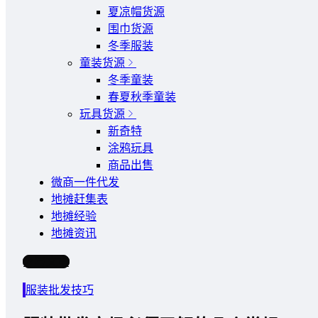
夏凉帽货源
围巾货源
冬季服装
童装货源
冬季童装
春夏秋季童装
玩具货源
新奇特
涂鸦玩具
商品出售
微商一件代发
地摊赶集表
地摊经验
地摊资讯
写文章
服装批发技巧