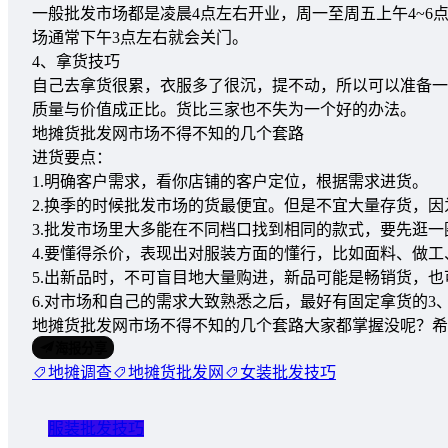
一般批发市场都是凌晨4点左右开业，周一至周五上午4~
场通常下午3点左右就会关门。
4、拿货技巧
自己去拿货很累，衣服多了很沉，提不动，所以可以准备一
质量与价值成正比。货比三家也不失为一个好的办法。
地摊货批发网市场不得不知的几个套路
进货要点：
1.明确客户需求，看你店铺的客户定位，根据需求进货。
2.换季的时候批发市场的货最便宜。但是不宜大量存货，
3.批发市场里大多能在不同档口找到相同的款式，要先逛
4.要懂得杀价，表现出对服装方面的懂行，比如面料、做工
5.出新品时，不可盲目地大量购进，新品可能是畅销货，
6.对市场和自己的需求大致熟悉之后，最好有固定拿货的3
地摊货批发网市场不得不知的几个套路大家都掌握没呢？希
海报分享
地摊调查
地摊货批发网
女装批发技巧
服装批发技巧