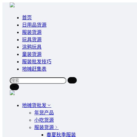
首页
日用品货源
服装货源
玩具货源
涂鸦玩具
童装货源
服装批发技巧
地摊赶集表
地摊货批发
年货产品
小吃货源
服装货源
春夏秋季服装