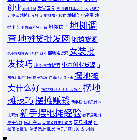
创业
发光玩具
四川省赶集时间表
地摊5
农村摆摊
地摊创业故事
元模式
地摊15元模式
地
地摊20元模式
地摊调
地摊袜子
摊小吃
地摊新奇特产品
查
地摊货批发网
地摊货源
女装批
夜市摆地摊货源
夜市摆地摊卖什么好
发技巧
小本创业货源
小吃零食货源
山
摆地摊
东省赶集时间表
帽子批发
广西赶集时间表
摆地
卖什么好
摆地摊夏天卖什么好？
摊技巧
摆摊赚钱
新手摆地摊卖什么
新手摆地摊经验
比较好
春节摆地摊
玩具批发
暴利产品
卖什么好
短
湖南省赶集时间表
童装货源批发
袖服装批发
袜子货源批发
钻龙地摊