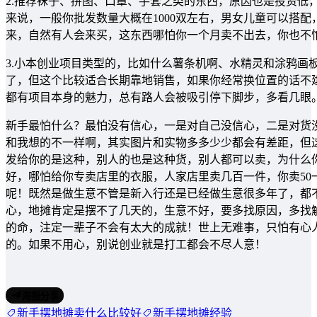
2.推荐袜子、拼图、口罩、手套之类的东西，原因也是投资低
来说，一般你批发数量大概在1000双左右，男女儿童可以搭
来，自然有人会来买，这东西哪怕你一个月卖不出去，你也不
3.小本创业项目类型的，比如什么薯条机啊、水精灵和涂鸦画
了，但这个比较适合长期靠地销售，如果你经常换位置的话不
都有项目本身的魅力，总有路人会被吸引停下脚步，多看几眼
新手最怕什么？最怕没有信心，一是对自己没信心，二是对货
和我想的不一样啊，其实图片和实物多多少少都会有差距，但
发给你的是这种，别人的也是这种货，别人都可以卖，为什么
好，哪怕给你专卖店里的衣服，人家店里卖几百一件，你卖5
呢！既然是做生意不管是新入行还是已经做生意很多年了，都
心，地摊肯定是摆不了几天的，生意不好，要多找原因，多找
的命，注定一辈子不会有太大的成就！世上无难事，只怕有心
的。如果不用心，别说创业就是打工都会不尽人意！
海报分享
新手摆地摊卖什么比较好
新手摆地摊经验