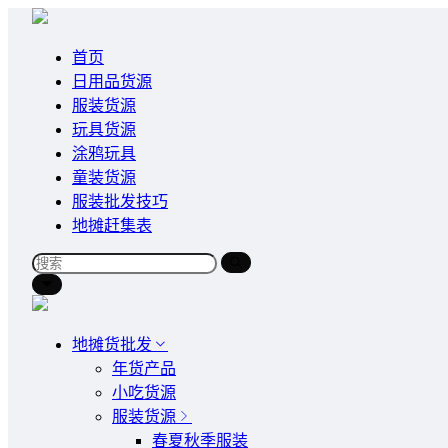
首页
日用品货源
服装货源
玩具货源
涂鸦玩具
童装货源
服装批发技巧
地摊赶集表
地摊货批发
年货产品
小吃货源
服装货源
春夏秋季服装