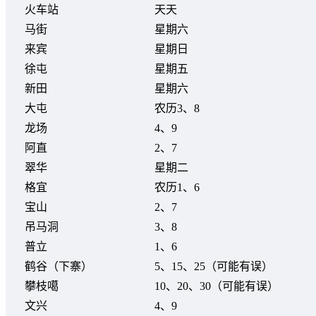
火车站
天天
马街
星期六
来宾
星期日
徐屯
星期五
新田
星期六
大屯
农历3、8
龙场
4、9
阿直
2、7
翠华
星期二
格宜
农历1、6
宝山
2、7
吊马洞
3、8
普立
1、6
鹤谷（下寨）
5、15、25（可能有误）
攀枝噶
10、20、30（可能有误）
文兴
4、9