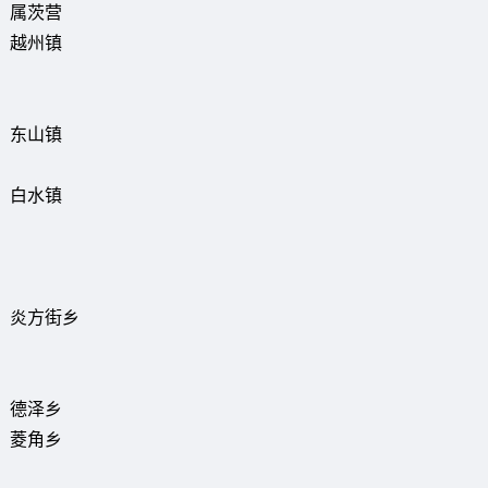
属茨营
越州镇
东山镇
白水镇
炎方街乡
德泽乡
菱角乡