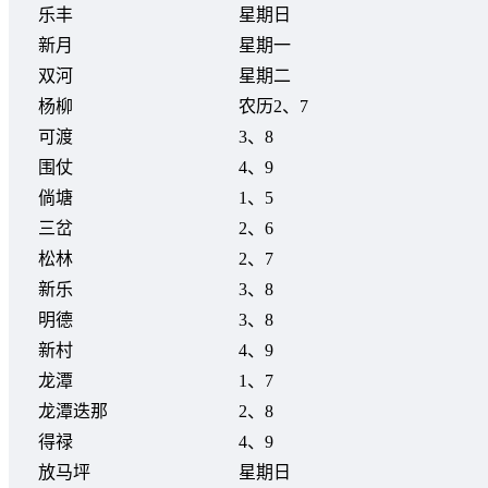
乐丰
星期日
新月
星期一
双河
星期二
杨柳
农历2、7
可渡
3、8
围仗
4、9
倘塘
1、5
三岔
2、6
松林
2、7
新乐
3、8
明德
3、8
新村
4、9
龙潭
1、7
龙潭迭那
2、8
得禄
4、9
放马坪
星期日