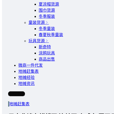
夏凉帽货源
围巾货源
冬季服装
童装货源
冬季童装
春夏秋季童装
玩具货源
新奇特
涂鸦玩具
商品出售
微商一件代发
地摊赶集表
地摊经验
地摊资讯
写文章
地摊赶集表