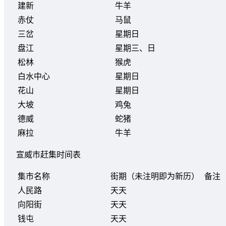
建新
牛羊
赤仗
马鼠
三岔
星期日
盘江
星期三、日
松林
猴虎
白水中心
星期日
花山
星期日
大坡
鸡兔
德威
蛇猪
麻拉
牛羊
宣威市赶集时间表
集市名称
街期（未注明即为新历）
备注
人民路
天天
向阳街
天天
钱屯
天天