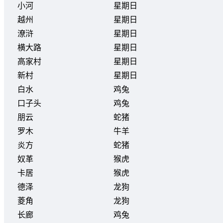
小河
星期日
越州
星期日
潦浒
星期日
横大路
星期日
高家村
星期日
新村
星期日
白水
鸡兔
口子头
鸡兔
朋云
蛇猪
罗木
牛羊
炎方
蛇猪
奴革
猴虎
卡居
猴虎
德泽
龙狗
菱角
龙狗
长廊
鸡兔