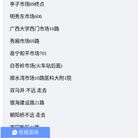
亭子市场69终点
明秀东市场606
广西大学西门市场10路
秀厢市场69路
邕宁和平市场701
白苍岭市场(火车站后面)
顺水湾市场10路医科大附1院
双马井 不远 走去
银海建设路21路
朝阳桥不远 走去
富园新区41路
在线咨询