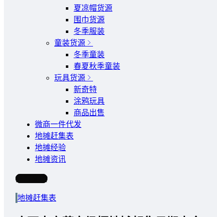
夏凉帽货源
围巾货源
冬季服装
童装货源
冬季童装
春夏秋季童装
玩具货源
新奇特
涂鸦玩具
商品出售
微商一件代发
地摊赶集表
地摊经验
地摊资讯
写文章
地摊赶集表