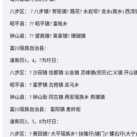
八步区： ? 八步镇? 贺街镇? 路花? 水岩坝? 龙水(南乡) 西湾镇
昭平县：?? 昭平镇? 富裕乡
钟山县：?? 望高镇? 英家镇? 珊瑚镇
富川瑶族自治县：
逢新历1，4，7为圩日：
八步区：? 沙田镇 信都镇 公会镇 灵峰镇(农历)仁义镇 开山镇
昭平县：? 富罗镇 古袍镇 走马乡
钟山县：? 钟山街 同古镇 两安瑶族乡 燕塘镇
富川瑶族自治县： 富阳镇 麦岭街
逢新历2，5，8为圩日：
八步区：? 黄田镇? 大平瑶族乡? 扶隆圩(铺门)? 螺石圩(大宁