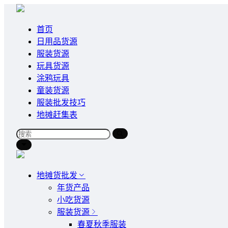
首页
日用品货源
服装货源
玩具货源
涂鸦玩具
童装货源
服装批发技巧
地摊赶集表
地摊货批发
年货产品
小吃货源
服装货源
春夏秋季服装