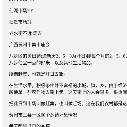
仙湖市场701
旧货市场31
老水街不远 走去
广西贺州市集市庙会
八步区的黄田镇(逢新历2，5，8为圩日)即每个月的2，5，8
八步便宜一点的好米，以及其他生活物品。
所谓赶集，也就是圩日去街。
在生活水平，积极条件并不富裕的小城，镇，乡，由于经济
顺便拿一些农作物去街上卖。这天街上的人会很多，很热闹
把此日到市场叫做赶集，也叫做赶场。这在我们农村都是这
贺州市三县一区60个乡镇圩集情况
每天都是圩日的乡镇：