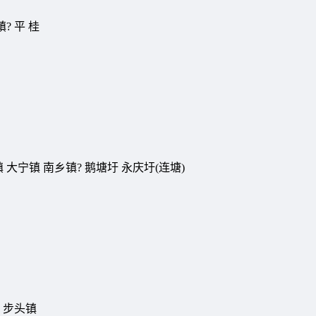
? 平 桂
 大宁镇 南乡镇? 鹅塘圩 永庆圩(连塘)
) 步头镇