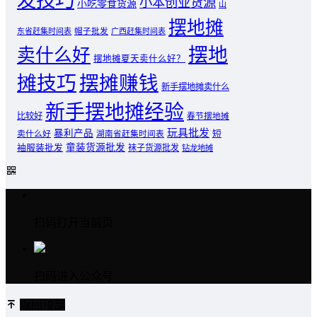
发技巧
小本创业货源
小吃零食货源
山
摆地摊
东省赶集时间表
帽子批发
广西赶集时间表
摆地
卖什么好
摆地摊夏天卖什么好？
摊技巧
摆摊赚钱
新手摆地摊卖什么
新手摆地摊经验
比较好
春节摆地摊
玩具批发
暴利产品
卖什么好
短
湖南省赶集时间表
童装货源批发
袖服装批发
袜子货源批发
钻龙地摊
扫码打开当前页
扫码进入公众号
返回顶部