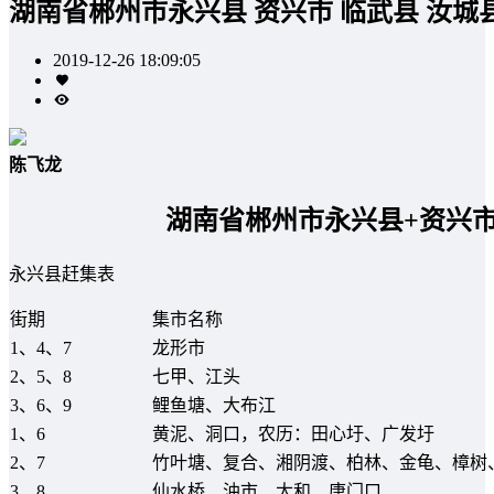
湖南省郴州市永兴县 资兴市 临武县 汝城
2019-12-26 18:09:05
陈飞龙
湖南省郴州市永兴县+资兴市
永兴县赶集表
街期
集市名称
1、4、7
龙形市
2、5、8
七甲、江头
3、6、9
鲤鱼塘、大布江
1、6
黄泥、洞口，农历：田心圩、广发圩
2、7
竹叶塘、复合、湘阴渡、柏林、金龟、樟树
3、8
仙水桥、油市、太和、唐门口