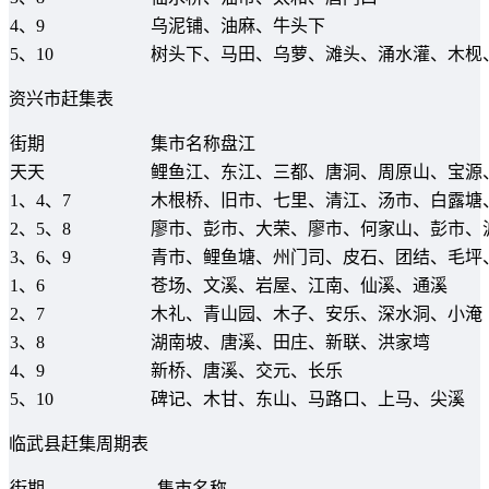
4、9
乌泥铺、油麻、牛头下
5、10
树头下、马田、乌萝、滩头、涌水灌、木枧
资兴市赶集表
街期
集市名称盘江
天天
鲤鱼江、东江、三都、唐洞、周原山、宝源
1、4、7
木根桥、旧市、七里、清江、汤市、白露塘
2、5、8
廖市、彭市、大荣、廖市、何家山、彭市、
3、6、9
青市、鲤鱼塘、州门司、皮石、团结、毛坪
1、6
苍场、文溪、岩屋、江南、仙溪、通溪
2、7
木礼、青山园、木子、安乐、深水洞、小淹
3、8
湖南坡、唐溪、田庄、新联、洪家塆
4、9
新桥、唐溪、交元、长乐
5、10
碑记、木甘、东山、马路口、上马、尖溪
临武县赶集周期表
街期
集市名称