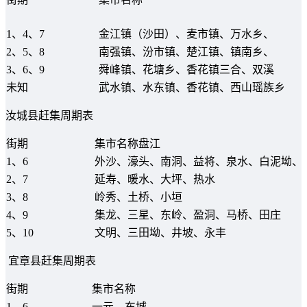
1、4、7
金江镇（沙田）、麦市镇、万水乡、
2、5、8
南强镇、汾市镇、楚江镇、镇南乡、
3、6、9
舜峰镇、花塘乡、香花镇三合、双溪
未知
武水镇、水东镇、香花镇、西山瑶族乡
汝城县赶集周期表
街期
集市名称盘江
1、6
外沙、濠头、南洞、益将、泉水、白泥坳、
2、7
延寿、暖水、大坪、热水
3、8
岭秀、土桥、小垣
4、9
集龙、三星、东岭、盈洞、马桥、田庄
5、10
文明、三田坳、井坡、永丰
宜章县赶集周期表
街期
集市名称
1、6
一元、东城