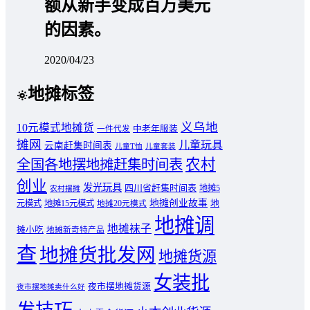
额从新手变成百万美元
的因素。
2020/04/23
地摊标签
义乌地
10元模式地摊货
中老年服装
一件代发
摊网
儿童玩具
云南赶集时间表
儿童T恤
儿童套装
农村
全国各地摆地摊赶集时间表
创业
发光玩具
四川省赶集时间表
地摊5
农村摆摊
地摊创业故事
元模式
地摊15元模式
地
地摊20元模式
地摊调
地摊袜子
摊小吃
地摊新奇特产品
查
地摊货批发网
地摊货源
女装批
夜市摆地摊货源
夜市摆地摊卖什么好