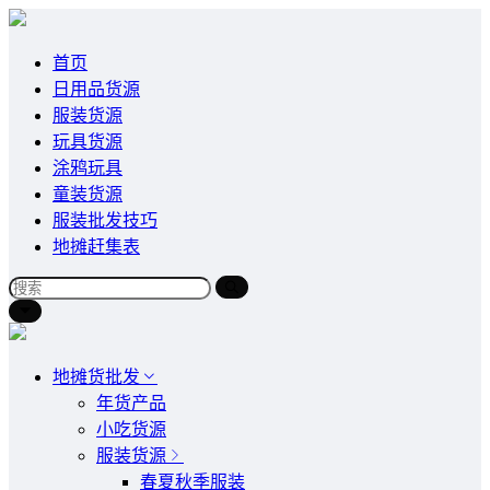
首页
日用品货源
服装货源
玩具货源
涂鸦玩具
童装货源
服装批发技巧
地摊赶集表
地摊货批发
年货产品
小吃货源
服装货源
春夏秋季服装