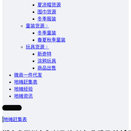
夏凉帽货源
围巾货源
冬季服装
童装货源
冬季童装
春夏秋季童装
玩具货源
新奇特
涂鸦玩具
商品出售
微商一件代发
地摊赶集表
地摊经验
地摊资讯
写文章
地摊赶集表