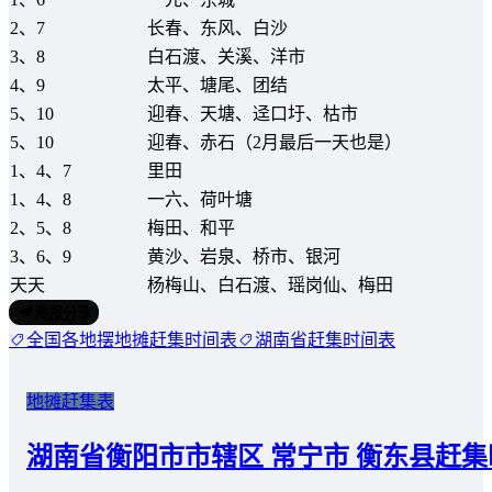
2、7
长春、东风、白沙
3、8
白石渡、关溪、洋市
4、9
太平、塘尾、团结
5、10
迎春、天塘、迳口圩、枯市
5、10
迎春、赤石（2月最后一天也是）
1、4、7
里田
1、4、8
一六、荷叶塘
2、5、8
梅田、和平
3、6、9
黄沙、岩泉、桥市、银河
天天
杨梅山、白石渡、瑶岗仙、梅田
海报分享
全国各地摆地摊赶集时间表
湖南省赶集时间表
地摊赶集表
湖南省衡阳市市辖区 常宁市 衡东县赶