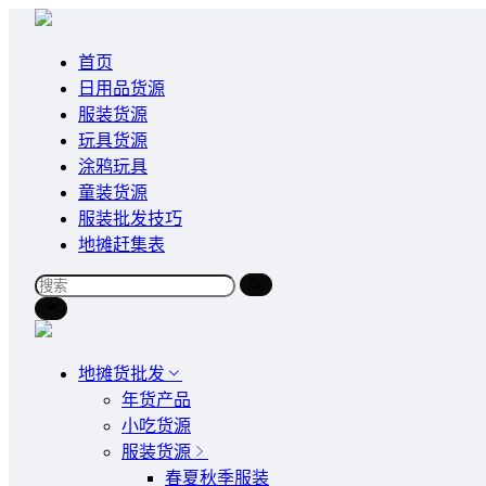
首页
日用品货源
服装货源
玩具货源
涂鸦玩具
童装货源
服装批发技巧
地摊赶集表
地摊货批发
年货产品
小吃货源
服装货源
春夏秋季服装