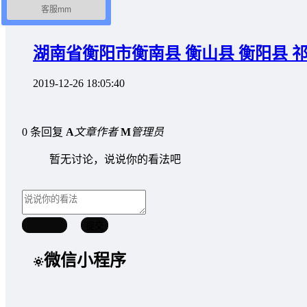
客服mm
地摊赶集表
湖南省衡阳市衡南县 衡山县 衡阳县 
2019-12-26 18:05:40
0 条回复
A
文章作者
M
管理员
暂无讨论，说说你的看法吧
取消回复
提交
微信小程序