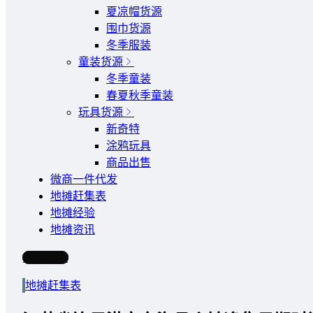
夏凉帽货源
围巾货源
冬季服装
童装货源
冬季童装
春夏秋季童装
玩具货源
新奇特
涂鸦玩具
商品出售
微商一件代发
地摊赶集表
地摊经验
地摊资讯
写文章
地摊赶集表