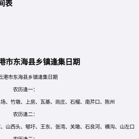
间表
港市东海县乡镇逢集日期
港市东海县乡镇逢集日期
农历逢一：
、竹墩、上房、瓦基、尚庄、石榴、南芹口、陈州
农历逢二：
山西头、郇圩、王东、张湾、关墩、石良河、横沟、山左口