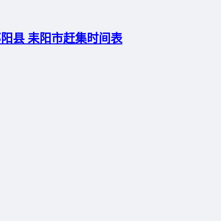
祁阳县 耒阳市赶集时间表