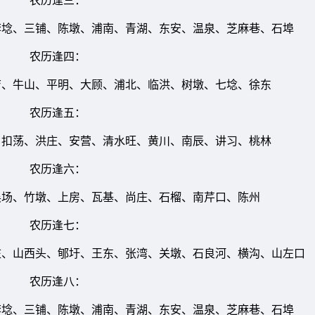
农历逢三：
、三铺、陈墩、浦南、青湖、东安、温泉、芝麻巷、石埠
农历逢四：
牛山、平明、大顾、浦北、临洪、树墩、七埝、徐东
农历逢五：
荡、洪庄、安营、清水旺、黄川、南辰、讲习、桃林
农历逢六：
、竹墩、上房、瓦基、尚庄、石榴、南芹口、陈州
农历逢七：
山西头、郇圩、王东、张湾、关墩、石良河、横沟、山左口
农历逢八：
、三铺、陈墩、浦南、青湖、东安、温泉、芝麻巷、石埠