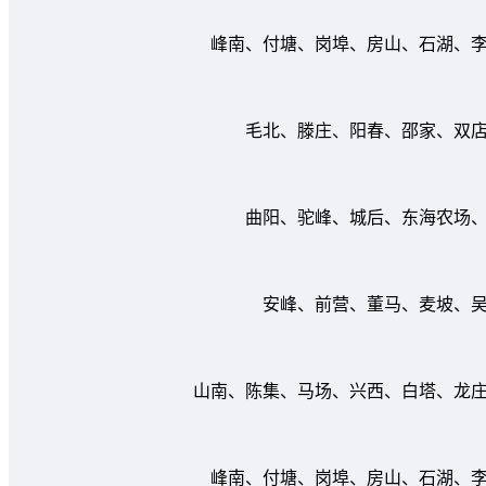
峰南、付塘、岗埠、房山、石湖、李埝
毛北、滕庄、阳春、邵家、双店、
曲阳、驼峰、城后、东海农场、扣
安峰、前营、董马、麦坡、吴场
山南、陈集、马场、兴西、白塔、龙庄、
峰南、付塘、岗埠、房山、石湖、李埝