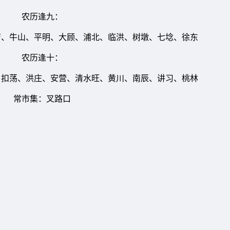
农历逢九：
牛山、平明、大顾、浦北、临洪、树墩、七埝、徐东
农历逢十：
荡、洪庄、安营、清水旺、黄川、南辰、讲习、桃林
常市集：叉路口