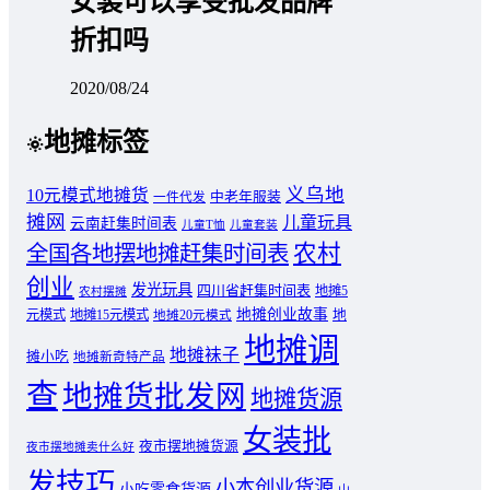
女装可以享受批发品牌
折扣吗
2020/08/24
地摊标签
义乌地
10元模式地摊货
中老年服装
一件代发
摊网
儿童玩具
云南赶集时间表
儿童T恤
儿童套装
农村
全国各地摆地摊赶集时间表
创业
发光玩具
四川省赶集时间表
地摊5
农村摆摊
地摊创业故事
元模式
地摊15元模式
地
地摊20元模式
地摊调
地摊袜子
摊小吃
地摊新奇特产品
查
地摊货批发网
地摊货源
女装批
夜市摆地摊货源
夜市摆地摊卖什么好
发技巧
小本创业货源
小吃零食货源