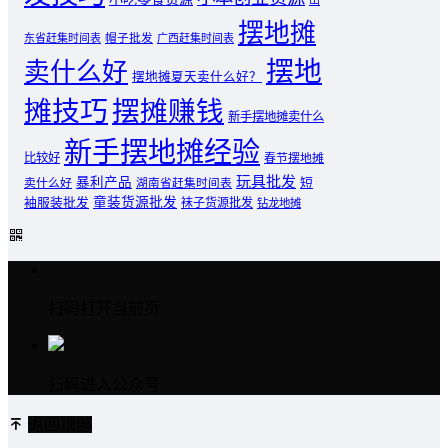
山
摆地摊
东省赶集时间表
帽子批发
广西赶集时间表
摆地
卖什么好
摆地摊夏天卖什么好？
摊技巧
摆摊赚钱
新手摆地摊卖什么
新手摆地摊经验
比较好
春节摆地摊
玩具批发
暴利产品
卖什么好
短
湖南省赶集时间表
童装货源批发
袖服装批发
袜子货源批发
钻龙地摊
扫码打开当前页
扫码进入公众号
返回顶部