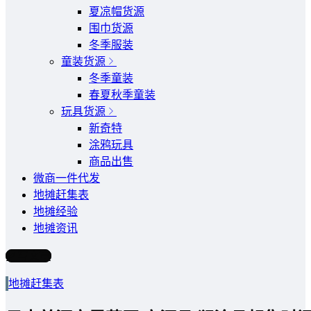
夏凉帽货源
围巾货源
冬季服装
童装货源
冬季童装
春夏秋季童装
玩具货源
新奇特
涂鸦玩具
商品出售
微商一件代发
地摊赶集表
地摊经验
地摊资讯
写文章
地摊赶集表