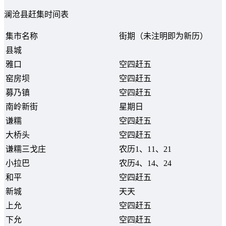
澜沧县赶集时间表
集市名称
街期（未注明即为新历）
县城
雅口
空四赶五
窑房坝
空四赶五
募乃镇
空四赶五
南岭新街
星期日
谦糯
空四赶五
大桥头
空四赶五
谦糯三戈庄
农历1、11、21
小拉巴
农历4、14、24
和平
空四赶五
新城
天天
上允
空四赶五
下允
空四赶五