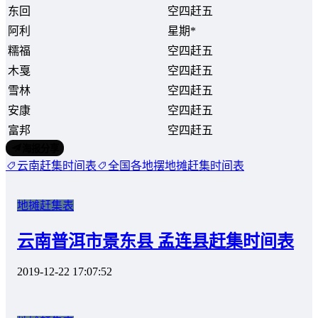
东回
空四赶五
阿利
星期*
糯福
空四赶五
木戛
空四赶五
雪林
空四赶五
安康
空四赶五
富邦
空四赶五
海报分享
云南赶集时间表
全国各地摆地摊赶集时间表
地摊赶集表
云南普洱市景东县 孟连县赶集时间表
2019-12-22 17:07:52