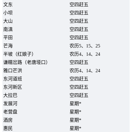
文东
空四赶五
小坝
空四赶五
大山
空四赶五
南滇
空四赶五
平田
空四赶五
芒海
农历5、15、25
半坡（红娘子）
农历4、14、24
谦糯岔路（老唐垭口）
空四赶五
雅口芒洪
农历4、14、24
东河道班
空四赶五
东河新区
空四赶五
大拉巴
空四赶五
发展河
星期*
老营盘
星期*
酒房
星期*
惠民
星期*