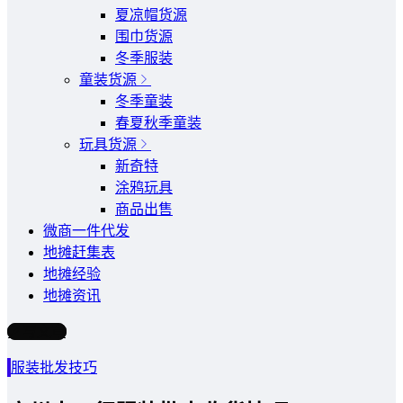
夏凉帽货源
围巾货源
冬季服装
童装货源
冬季童装
春夏秋季童装
玩具货源
新奇特
涂鸦玩具
商品出售
微商一件代发
地摊赶集表
地摊经验
地摊资讯
写文章
服装批发技巧