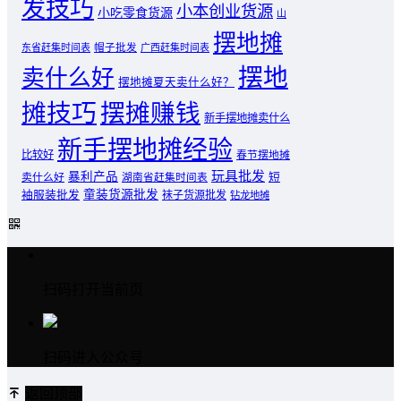
发技巧
小本创业货源
小吃零食货源
山
摆地摊
东省赶集时间表
帽子批发
广西赶集时间表
摆地
卖什么好
摆地摊夏天卖什么好？
摊技巧
摆摊赚钱
新手摆地摊卖什么
新手摆地摊经验
比较好
春节摆地摊
玩具批发
暴利产品
卖什么好
短
湖南省赶集时间表
童装货源批发
袖服装批发
袜子货源批发
钻龙地摊
扫码打开当前页
扫码进入公众号
返回顶部