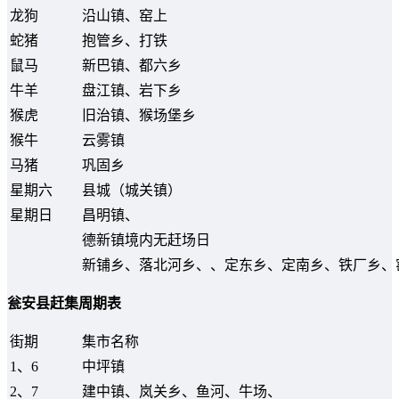
龙狗
沿山镇、窑上
蛇猪
抱管乡、打铁
鼠马
新巴镇、都六乡
牛羊
盘江镇、岩下乡
猴虎
旧治镇、猴场堡乡
猴牛
云雾镇
马猪
巩固乡
星期六
县城（城关镇）
星期日
昌明镇、
德新镇境内无赶场日
新铺乡、落北河乡、、定东乡、定南乡、铁厂乡、
瓮安县赶集周期表
街期
集市名称
1、6
中坪镇
2、7
建中镇、岚关乡、鱼河、牛场、