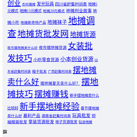
创业
发光玩具
四川省赶集时间表
地摊5
农村摆摊
地摊创业故事
元模式
地摊15元模式
地
地摊20元模式
地摊调
地摊袜子
摊小吃
地摊新奇特产品
查
地摊货批发网
地摊货源
女装批
夜市摆地摊货源
夜市摆地摊卖什么好
发技巧
小本创业货源
小吃零食货源
山
摆地摊
东省赶集时间表
帽子批发
广西赶集时间表
摆地
卖什么好
摆地摊夏天卖什么好？
摊技巧
摆摊赚钱
新手摆地摊卖什么
新手摆地摊经验
比较好
春节摆地摊
玩具批发
暴利产品
卖什么好
短
湖南省赶集时间表
童装货源批发
袖服装批发
袜子货源批发
钻龙地摊