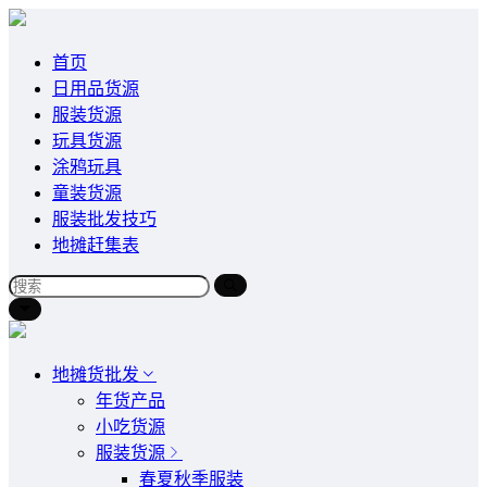
首页
日用品货源
服装货源
玩具货源
涂鸦玩具
童装货源
服装批发技巧
地摊赶集表
地摊货批发
年货产品
小吃货源
服装货源
春夏秋季服装