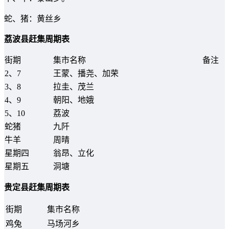
蛇、猪：黄丝乡
荔波县赶集周期表
街期
集市名称
备注
2、7
王蒙、播尧、加荣
3、8
拉圭、茂兰
4、9
朝阳、地娥
5、10
荔波
蛇猪
九阡
牛羊
周晴
星期四
翁昂、立化
星期五
洞塘
贵定县赶集周期表
街期
集市名称
鸡兔
马场河乡