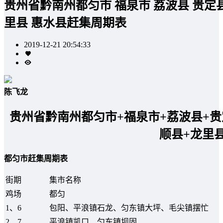
贵州省黔南州都匀市 福泉市 荔波县 贵定县
里县 惠水县赶集周期表
2019-12-21 20:54:33
陈飞龙
贵州省黔南州都匀市+福泉市+荔波县+贵
顺县+龙里
都匀市赶集周期表
街期
集市名称
鸡场
都匀
1、6
包阳、平浪镇石龙、匀东镇大坪、毛尖镇摆忙
2、7
平浪镇凯口、匀东镇坝固