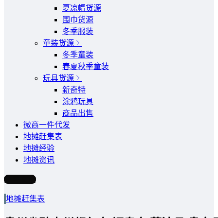
夏凉帽货源
围巾货源
冬季服装
童装货源
冬季童装
春夏秋季童装
玩具货源
新奇特
涂鸦玩具
商品出售
微商一件代发
地摊赶集表
地摊经验
地摊资讯
写文章
地摊赶集表