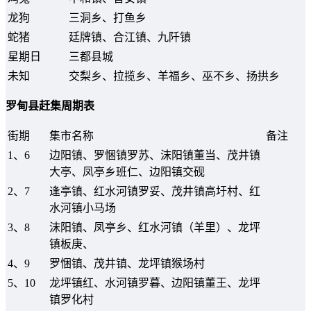
龙狗
三洞乡、打鱼乡
蛇猪
廷牌镇、合江镇、九阡镇
星期日
三都县城
未知
交梨乡、拉揽乡、羊福乡、巫不乡、扬拱乡
罗甸县赶集周期表
街期
集市名称
备注
1、6
边阳镇、罗悃镇罗苏、沫阳镇董当、茂井镇
大亭、凤亭乡班仁、边阳镇交砚
2、7
逢亭镇、红水河镇罗妥、茂井镇高圩村、红
水河镇小马场
3、8
沫阳镇、凤亭乡、红水河镇（羊里）、龙坪
镇板庚、
4、9
罗悃镇、茂井镇、龙坪镇猴场村
5、10
龙坪镇红、水河镇罗暮、边阳镇董王、龙坪
镇罗化村