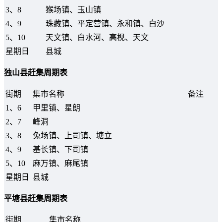
3、8
猴场镇、玉山镇
4、9
珠藏镇、平定营镇、永和镇、白沙
5、10
天文镇、白水河、高枧、天文
星期日
县城
独山县赶集周期表
街期
集市名称
备注
1、6
甲里镇、星朗
2、7
峰洞
3、8
兔场镇、上司镇、塘立
4、9
基长镇、下司镇
5、10
麻万镇、麻尾镇
星期日
县城
平塘县赶集周期表
街期
集市名称