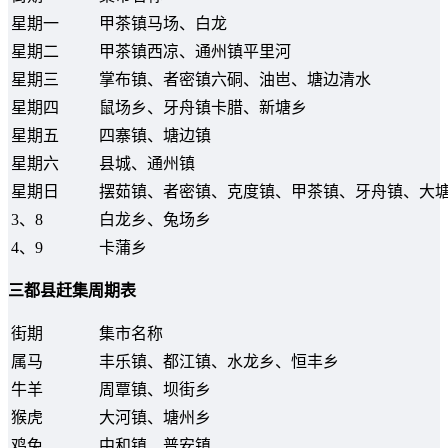
星期一
甲茶镇马场、白龙
星期二
甲茶镇西凉、通州镇平里河
星期三
掌布镇、者密镇六硐、油岜、塘边清水
星期四
鼠场乡、牙舟镇卡腊、新塘乡
星期五
四寨镇、塘边镇
星期六
县城、通州镇
星期日
摆茹镇、者密镇、克度镇、甲茶镇、牙舟镇、大
3、8
白龙乡、兔场乡
4、9
卡蒲乡
三都县赶集周期表
街期
集市名称
属马
丰乐镇、都江镇、水龙乡、恒丰乡
牛羊
周覃镇、坝街乡
猴虎
大河镇、塘州乡
鸡兔
中和镇、普安镇