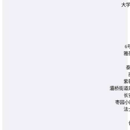
大
6
雅
紫
灞桥街道
长
枣园小
法