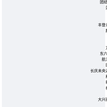
团
丰登
东
航
长庆未央
大兴