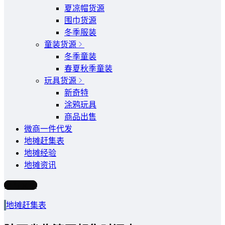
夏凉帽货源
围巾货源
冬季服装
童装货源
冬季童装
春夏秋季童装
玩具货源
新奇特
涂鸦玩具
商品出售
微商一件代发
地摊赶集表
地摊经验
地摊资讯
写文章
地摊赶集表