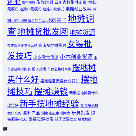
创业
发光玩具
四川省赶集时间表
地摊5
农村摆摊
地摊创业故事
元模式
地摊15元模式
地
地摊20元模式
地摊调
地摊袜子
摊小吃
地摊新奇特产品
查
地摊货批发网
地摊货源
女装批
夜市摆地摊货源
夜市摆地摊卖什么好
发技巧
小本创业货源
小吃零食货源
山
摆地摊
东省赶集时间表
帽子批发
广西赶集时间表
摆地
卖什么好
摆地摊夏天卖什么好？
摊技巧
摆摊赚钱
新手摆地摊卖什么
新手摆地摊经验
比较好
春节摆地摊
玩具批发
暴利产品
卖什么好
短
湖南省赶集时间表
童装货源批发
袖服装批发
袜子货源批发
钻龙地摊