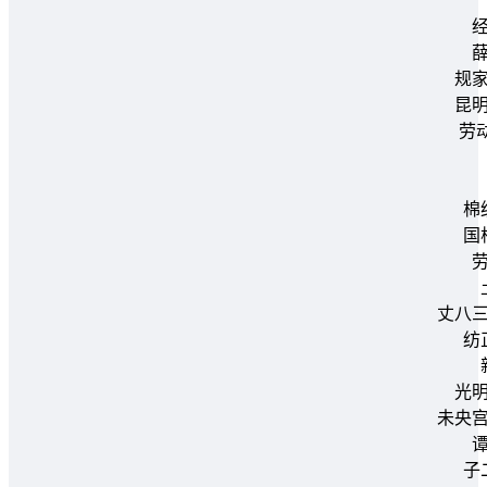
规
昆
劳
棉
国
丈八
纺
光
未央
子