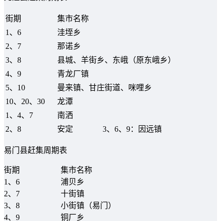
街期
集市名称
1、6
洼垤乡
2、7
那诺乡
3、8
县城、羊街乡、东峨（原东峨乡）
4、9
青龙厂镇
5、10
曼来镇、甘庄街道、咪哩乡
10、20、30
龙潭
1、4、7
南洒
2、8
安定 3、6、9：因远镇
易门县赶集周期表
街期
集市名称
1、6
浦贝乡
2、7
十街镇
3、8
小街镇（易门）
4、9
铜厂乡