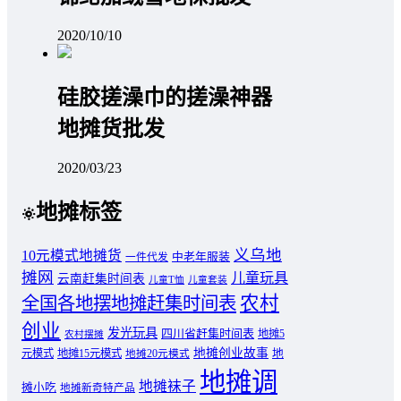
2020/10/10
硅胶搓澡巾的搓澡神器
地摊货批发
2020/03/23
地摊标签
义乌地
10元模式地摊货
中老年服装
一件代发
摊网
儿童玩具
云南赶集时间表
儿童T恤
儿童套装
农村
全国各地摆地摊赶集时间表
创业
发光玩具
四川省赶集时间表
地摊5
农村摆摊
地摊创业故事
元模式
地摊15元模式
地
地摊20元模式
地摊调
地摊袜子
摊小吃
地摊新奇特产品