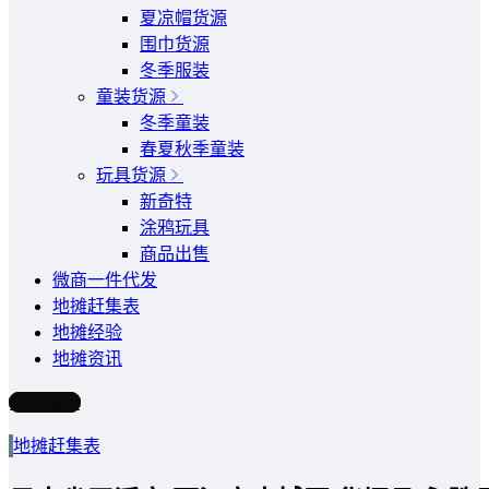
夏凉帽货源
围巾货源
冬季服装
童装货源
冬季童装
春夏秋季童装
玩具货源
新奇特
涂鸦玩具
商品出售
微商一件代发
地摊赶集表
地摊经验
地摊资讯
写文章
地摊赶集表