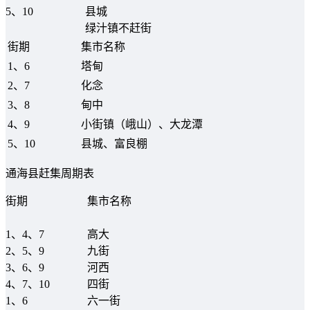
5、10
县城
绿汁镇不赶街
街期
集市名称
1、6
塔甸
2、7
化念
3、8
甸中
4、9
小街镇（峨山）、大龙潭
5、10
县城、富良棚
通海县赶集周期表
街期
集市名称
1、4、7
高大
2、5、9
九街
3、6、9
河西
4、7、10
四街
1、6
六一街