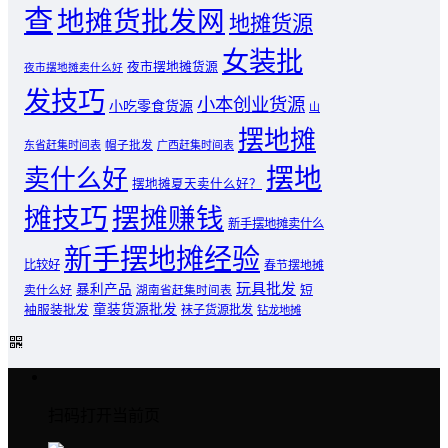
查
地摊货批发网
地摊货源
女装批
夜市摆地摊货源
夜市摆地摊卖什么好
发技巧
小本创业货源
小吃零食货源
山
摆地摊
东省赶集时间表
帽子批发
广西赶集时间表
摆地
卖什么好
摆地摊夏天卖什么好？
摊技巧
摆摊赚钱
新手摆地摊卖什么
新手摆地摊经验
比较好
春节摆地摊
玩具批发
暴利产品
卖什么好
短
湖南省赶集时间表
童装货源批发
袖服装批发
袜子货源批发
钻龙地摊
扫码打开当前页