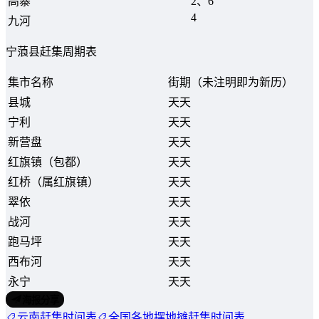
高寨
2、6
4
九河
宁蒗县赶集周期表
集市名称
街期（未注明即为新历）
县城
天天
宁利
天天
新营盘
天天
红旗镇（包都）
天天
红桥（属红旗镇）
天天
翠依
天天
战河
天天
跑马坪
天天
西布河
天天
永宁
天天
海报分享
云南赶集时间表
全国各地摆地摊赶集时间表