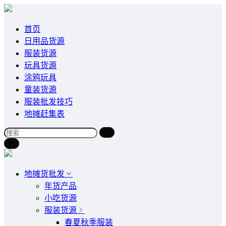
首页
日用品货源
服装货源
玩具货源
涂鸦玩具
童装货源
服装批发技巧
地摊赶集表
地摊货批发
年货产品
小吃货源
服装货源
春夏秋季服装