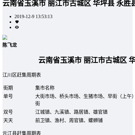
云南省玉溪市 丽江市古城区 华坪县 永胜
2019-12-9 13:53:13
陈飞龙
云南省玉溪市 丽江市古城区 华
江川区赶集周期表
街期
集市名称
单号
大街市场、桥头市场、生猪市场、早街（上午
街
双号
江城镇、九溪镇、路居镇、雄官镇
天天
前卫镇、渔村、周官镇、螺蛳铺
元江县赶集周期表