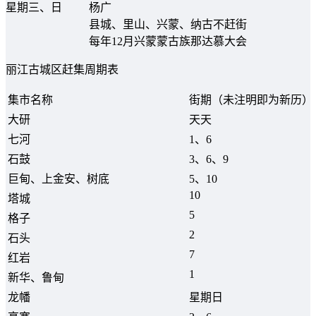
星期三、日
杨广
县城、里山、兴蒙、纳古不赶街
每年12月兴蒙蒙古族那达慕大会
丽江古城区赶集周期表
集市名称
街期（未注明即为新历）
大研
天天
七河
1、6
石鼓
3、6、9
巨甸、上金安、树底
5、10
10
塔城
5
格子
2
石头
7
红岩
1
新华、鲁甸
龙幡
星期日