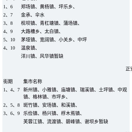
1、6
郑场镇、黄杨镇、坪乐乡、
2、7
金承、伞水
3、8
枧坝镇、青杠塘镇、蒲场镇、
4、9
大路槽乡、太白镇、
5、10
茅垭镇、宽阔镇、小关乡、中坪
4、10
温泉镇、
洋川镇、风华镇暂缺
正
街期
集市名称
1、4、7
新州镇、小雅镇、庙塘镇、瑞溪镇、土坪镇、中观
镇、格林镇、市坪乡、
2、5、8
斑竹镇、安场镇、和溪镇、
3、6、9
乐俭镇、杨兴镇、桴木焉镇、
芙蓉江镇、流渡镇、碧峰镇、谢坝乡暂缺