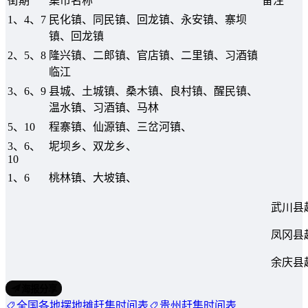
街期
集市名称
备注
1、4、7
民化镇、同民镇、回龙镇、永安镇、寨坝
镇、回龙镇
2、5、8
隆兴镇、二郎镇、官店镇、二里镇、习酒镇
临江
3、6、9
县城、土城镇、桑木镇、良村镇、醒民镇、
温水镇、习酒镇、马林
5、10
程寨镇、仙源镇、三岔河镇、
3、6、
坭坝乡、双龙乡、
10
1、6
桃林镇、大坡镇、
武川县
凤冈县
余庆县
海报分享
全国各地摆地摊赶集时间表
贵州赶集时间表