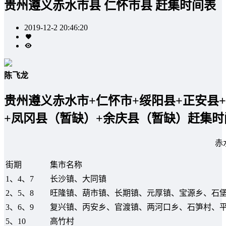
贵州遵义赤水市县 仁怀市县 赶集时间表
2019-12-2 20:46:20
陈飞龙
贵州遵义赤水市+仁怀市+绥阳县+正安县
+凤冈县（暂缺）+余庆县（暂缺）赶集时
赤
街期
集市名称
1、4、7
长沙镇、大同镇
2、5、8
旺隆镇、葫市镇、长期镇、元厚镇、宝源乡、石
3、6、9
复兴镇、丙安乡、官渡镇、两河口乡、石笋村、
5、10
高竹村