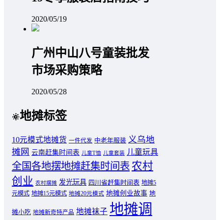
2020/05/19
广州中山八号童装批发
市场采购策略
2020/05/28
地摊标签
义乌地
10元模式地摊货
中老年服装
一件代发
摊网
儿童玩具
云南赶集时间表
儿童T恤
儿童套装
农村
全国各地摆地摊赶集时间表
创业
发光玩具
四川省赶集时间表
地摊5
农村摆摊
地摊创业故事
元模式
地摊15元模式
地
地摊20元模式
地摊调
地摊袜子
摊小吃
地摊新奇特产品