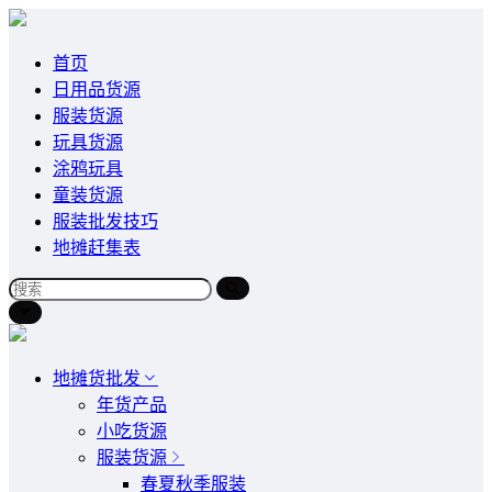
首页
日用品货源
服装货源
玩具货源
涂鸦玩具
童装货源
服装批发技巧
地摊赶集表
地摊货批发
年货产品
小吃货源
服装货源
春夏秋季服装