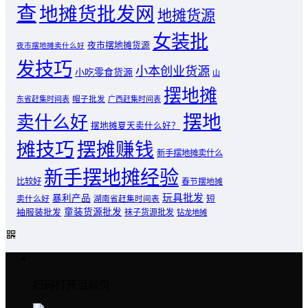
查
地摊货批发网
地摊货源
女装批
夜市摆地摊货源
夜市摆地摊卖什么好
发技巧
小本创业货源
小吃零食货源
山
摆地摊
东省赶集时间表
帽子批发
广西赶集时间表
摆地
卖什么好
摆地摊夏天卖什么好？
摊技巧
摆摊赚钱
新手摆地摊卖什么
新手摆地摊经验
比较好
春节摆地摊
玩具批发
暴利产品
卖什么好
短
湖南省赶集时间表
童装货源批发
袖服装批发
袜子货源批发
钻龙地摊
扫码打开当前页