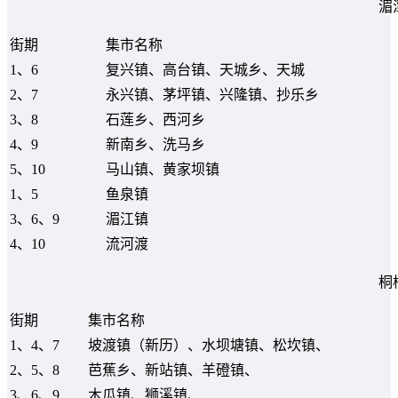
湄
街期
集市名称
1、6
复兴镇、高台镇、天城乡、天城
2、7
永兴镇、茅坪镇、兴隆镇、抄乐乡
3、8
石莲乡、西河乡
4、9
新南乡、洗马乡
5、10
马山镇、黄家坝镇
1、5
鱼泉镇
3、6、9
湄江镇
4、10
流河渡
桐
街期
集市名称
1、4、7
坡渡镇（新历）、水坝塘镇、松坎镇、
2、5、8
芭蕉乡、新站镇、羊磴镇、
3、6、9
木瓜镇、狮溪镇、