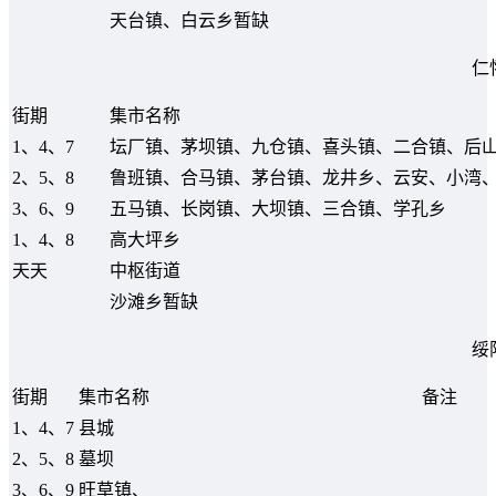
天台镇、白云乡暂缺
仁
街期
集市名称
1、4、7
坛厂镇、茅坝镇、九仓镇、喜头镇、二合镇、后
2、5、8
鲁班镇、合马镇、茅台镇、龙井乡、云安、小湾
3、6、9
五马镇、长岗镇、大坝镇、三合镇、学孔乡
1、4、8
高大坪乡
天天
中枢街道
沙滩乡暂缺
绥
街期
集市名称
备注
1、4、7
县城
2、5、8
墓坝
3、6、9
旺草镇、