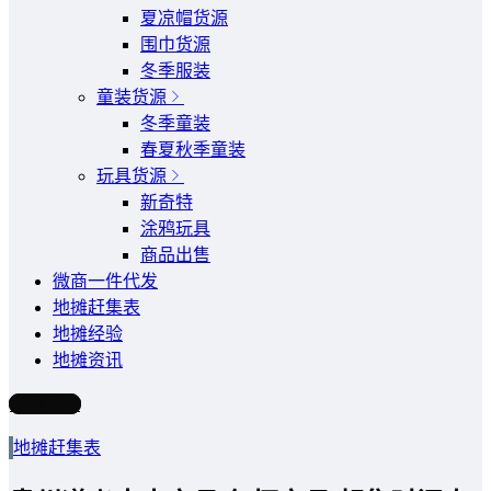
夏凉帽货源
围巾货源
冬季服装
童装货源
冬季童装
春夏秋季童装
玩具货源
新奇特
涂鸦玩具
商品出售
微商一件代发
地摊赶集表
地摊经验
地摊资讯
写文章
地摊赶集表