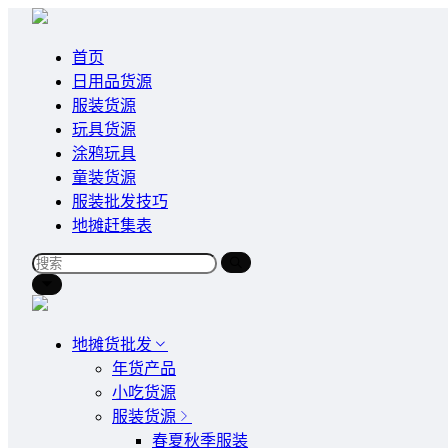
首页
日用品货源
服装货源
玩具货源
涂鸦玩具
童装货源
服装批发技巧
地摊赶集表
地摊货批发
年货产品
小吃货源
服装货源
春夏秋季服装