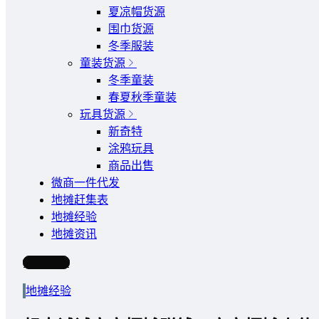
夏凉帽货源
围巾货源
冬季服装
童装货源
冬季童装
春夏秋季童装
玩具货源
新奇特
涂鸦玩具
商品出售
微商一件代发
地摊赶集表
地摊经验
地摊资讯
写文章
地摊经验