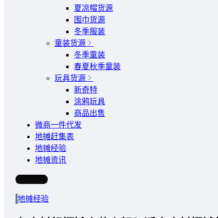
夏凉帽货源
围巾货源
冬季服装
童装货源
冬季童装
春夏秋季童装
玩具货源
新奇特
涂鸦玩具
商品出售
微商一件代发
地摊赶集表
地摊经验
地摊资讯
写文章
地摊经验