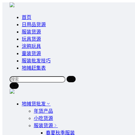
首页
日用品货源
服装货源
玩具货源
涂鸦玩具
童装货源
服装批发技巧
地摊赶集表
地摊货批发
年货产品
小吃货源
服装货源
春夏秋季服装