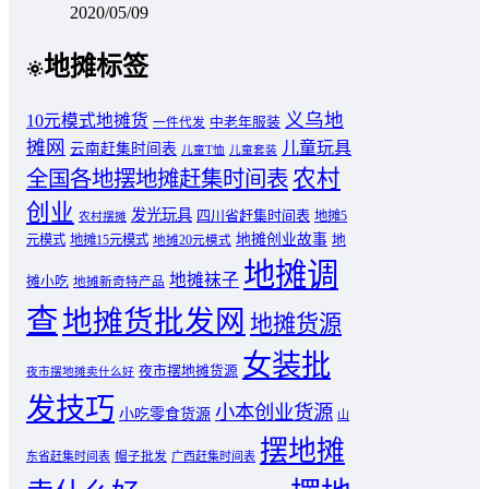
2020/05/09
地摊标签
义乌地
10元模式地摊货
中老年服装
一件代发
摊网
儿童玩具
云南赶集时间表
儿童T恤
儿童套装
农村
全国各地摆地摊赶集时间表
创业
发光玩具
四川省赶集时间表
地摊5
农村摆摊
地摊创业故事
元模式
地摊15元模式
地
地摊20元模式
地摊调
地摊袜子
摊小吃
地摊新奇特产品
查
地摊货批发网
地摊货源
女装批
夜市摆地摊货源
夜市摆地摊卖什么好
发技巧
小本创业货源
小吃零食货源
山
摆地摊
东省赶集时间表
帽子批发
广西赶集时间表