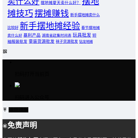
摆地
卖什么好
摆地摊夏天卖什么好？
摊技巧
摆摊赚钱
新手摆地摊卖什么
新手摆地摊经验
比较好
春节摆地摊
玩具批发
暴利产品
卖什么好
短
湖南省赶集时间表
童装货源批发
袖服装批发
袜子货源批发
钻龙地摊
扫码打开当前页
扫码进入公众号
返回顶部
免责声明