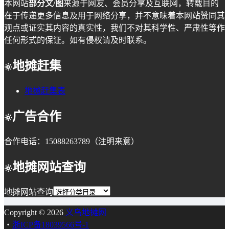
本网站
部分文/图
来源于网友、会员分享及互联网，转载目的
在于传递更多信息及用于网络分享，并不意味着本网站赞同其
观点或证实其内容的真实性，我们不对其科学性、严肃性等作
任何形式的保证。如有侵权请及时联系。
地摊赶集
地摊赶集表
广告合作
合作电话：15088263789（注明来意）
地摊网站查询
地摊网站查询
Copyright © 2026
义乌地摊网
・
浙ICP备18039566号-1