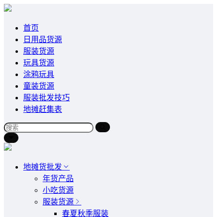
首页
日用品货源
服装货源
玩具货源
涂鸦玩具
童装货源
服装批发技巧
地摊赶集表
地摊货批发
年货产品
小吃货源
服装货源
春夏秋季服装