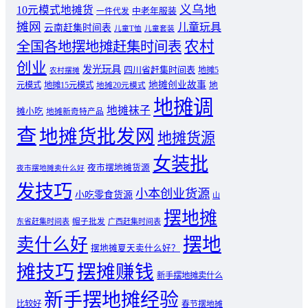
义乌地
10元模式地摊货
中老年服装
一件代发
摊网
儿童玩具
云南赶集时间表
儿童T恤
儿童套装
农村
全国各地摆地摊赶集时间表
创业
发光玩具
四川省赶集时间表
地摊5
农村摆摊
地摊创业故事
元模式
地摊15元模式
地
地摊20元模式
地摊调
地摊袜子
摊小吃
地摊新奇特产品
查
地摊货批发网
地摊货源
女装批
夜市摆地摊货源
夜市摆地摊卖什么好
发技巧
小本创业货源
小吃零食货源
山
摆地摊
东省赶集时间表
帽子批发
广西赶集时间表
摆地
卖什么好
摆地摊夏天卖什么好？
摊技巧
摆摊赚钱
新手摆地摊卖什么
新手摆地摊经验
比较好
春节摆地摊