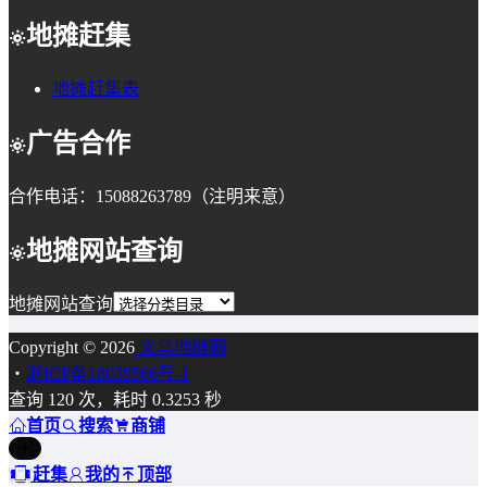
地摊赶集
地摊赶集表
广告合作
合作电话：15088263789（注明来意）
地摊网站查询
地摊网站查询
Copyright © 2026
义乌地摊网
・
浙ICP备18039566号-1
查询 120 次，耗时 0.3253 秒
首页
搜索
商铺
赶集
我的
顶部