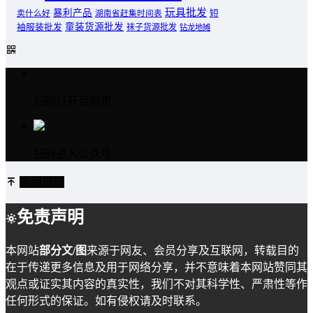
玩具批发
暴利产品
卖什么好
短
湖南省赶集时间表
童装货源批发
袖服装批发
袜子货源批发
钻龙地摊
扫码打开当前页
扫码进入公众号
返回顶部
免责声明
本网站
部分文/图
来源于网友、会员分享及互联网，转载目的
在于传递更多信息及用于网络分享，并不意味着本网站赞同其
观点或证实其内容的真实性，我们不对其科学性、严肃性等作
任何形式的保证。如有侵权请及时联系。