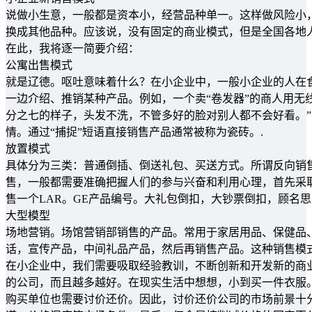
说做小生意，一般都是资本小，经营品种单一。这样做风险小，
换成其他品种。应该说，没有固定的商业模式，但是全国各地
在此，我将逐一简要介绍：
公寓出售模式
就是辽德。呕吐意味着什么？在小企业中，一般小企业的人在
一边介绍、推销某种产品。例如，一个卖“卷发器”的商人用无
分之七的样子，头发不洗，不管多好的脸对别人都不会好看。”
情。通过“捕捉”短语直接销售产品通常被称为瓷砖。.
放置模式
具体分为三类：普通倒插、倒送礼包、买送方式。所谓反向销
售，一般都需要准确把握人们的参与兴奋和利用心理，首先采
售一个LAR。GE产品编号。大礼包倒扣，大钞票倒扣，顾名
大型模型
场地营销。场馆营销部销售的产品。常用于家居用品、保健品、
话，宣传产品，中间礼品产品，然后再销售产品。这种销售模
在小企业中，我们需要吸取经验教训，不断创新和开发新的商业
的公司，而且越多越好。在现实生活中想想，小到买一件衣服
购买单位也需要讨价还价。因此，讨价还价公司的市场前景十