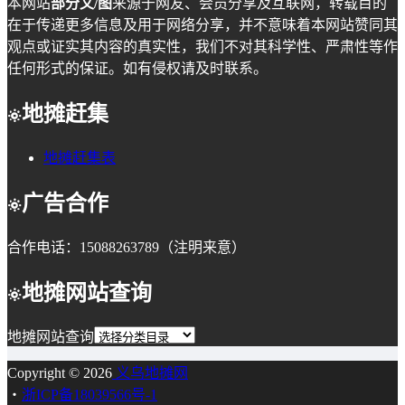
本网站
部分文/图
来源于网友、会员分享及互联网，转载目的
在于传递更多信息及用于网络分享，并不意味着本网站赞同其
观点或证实其内容的真实性，我们不对其科学性、严肃性等作
任何形式的保证。如有侵权请及时联系。
地摊赶集
地摊赶集表
广告合作
合作电话：15088263789（注明来意）
地摊网站查询
地摊网站查询
Copyright © 2026
义乌地摊网
・
浙ICP备18039566号-1