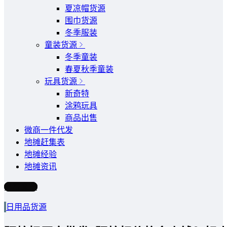
夏凉帽货源
围巾货源
冬季服装
童装货源
冬季童装
春夏秋季童装
玩具货源
新奇特
涂鸦玩具
商品出售
微商一件代发
地摊赶集表
地摊经验
地摊资讯
写文章
日用品货源