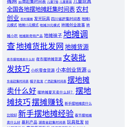
摊网
儿童玩具
云南赶集时间表
儿童T恤
儿童套装
农村
全国各地摆地摊赶集时间表
创业
发光玩具
四川省赶集时间表
地摊5
农村摆摊
地摊创业故事
元模式
地摊15元模式
地
地摊20元模式
地摊调
地摊袜子
摊小吃
地摊新奇特产品
查
地摊货批发网
地摊货源
女装批
夜市摆地摊货源
夜市摆地摊卖什么好
发技巧
小本创业货源
小吃零食货源
山
摆地摊
东省赶集时间表
帽子批发
广西赶集时间表
摆地
卖什么好
摆地摊夏天卖什么好？
摊技巧
摆摊赚钱
新手摆地摊卖什么
新手摆地摊经验
比较好
春节摆地摊
玩具批发
暴利产品
卖什么好
短
湖南省赶集时间表