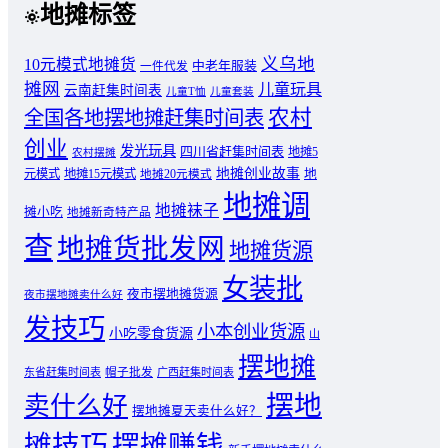
地摊标签
义乌地
10元模式地摊货
中老年服装
一件代发
摊网
儿童玩具
云南赶集时间表
儿童T恤
儿童套装
农村
全国各地摆地摊赶集时间表
创业
发光玩具
四川省赶集时间表
地摊5
农村摆摊
地摊创业故事
元模式
地摊15元模式
地
地摊20元模式
地摊调
地摊袜子
摊小吃
地摊新奇特产品
查
地摊货批发网
地摊货源
女装批
夜市摆地摊货源
夜市摆地摊卖什么好
发技巧
小本创业货源
小吃零食货源
山
摆地摊
东省赶集时间表
帽子批发
广西赶集时间表
摆地
卖什么好
摆地摊夏天卖什么好？
摊技巧
摆摊赚钱