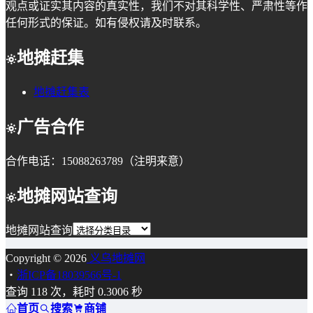
观点或证实其内容的真实性，我们不对其科学性、严肃性等作
任何形式的保证。如有侵权请及时联系。
地摊赶集
地摊赶集表
广告合作
合作电话：15088263789（注明来意）
地摊网站查询
地摊网站查询
Copyright © 2026
义乌地摊网
・
浙ICP备18039566号-1
查询 118 次，耗时 0.3006 秒
首页
搜索
商铺