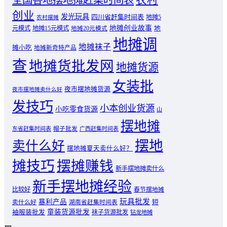
创业
发光玩具
四川省赶集时间表
地摊5
农村摆摊
地摊创业故事
元模式
地摊15元模式
地
地摊20元模式
地摊调
地摊袜子
摊小吃
地摊新奇特产品
查
地摊货批发网
地摊货源
女装批
夜市摆地摊货源
夜市摆地摊卖什么好
发技巧
小本创业货源
小吃零食货源
山
摆地摊
东省赶集时间表
帽子批发
广西赶集时间表
摆地
卖什么好
摆地摊夏天卖什么好？
摊技巧
摆摊赚钱
新手摆地摊卖什么
新手摆地摊经验
比较好
春节摆地摊
玩具批发
暴利产品
卖什么好
短
湖南省赶集时间表
童装货源批发
袖服装批发
袜子货源批发
钻龙地摊