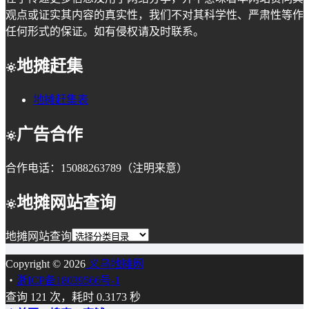
观点或证实其内容的真实性，我们不对其科学性、严肃性等作
任何形式的保证。如有侵权请及时联系。
地摊赶集
地摊赶集表
广告合作
合作电话：15088263789（注明来意）
地摊网站查询
地摊网站查询
Copyright © 2026
义乌地摊网
・
浙ICP备18039566号-1
查询 121 次，耗时 0.3173 秒