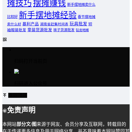
摊技巧
摆摊赚钱
新手摆地摊卖什么
新手摆地摊经验
比较好
春节摆地摊
玩具批发
暴利产品
卖什么好
短
湖南省赶集时间表
童装货源批发
袖服装批发
袜子货源批发
钻龙地摊
扫码打开当前页
扫码进入公众号
返回顶部
免责声明
本网站
部分文/图
来源于网友、会员分享及互联网，转载目的
在于传递更多信息及用于网络分享，并不意味着本网站赞同其