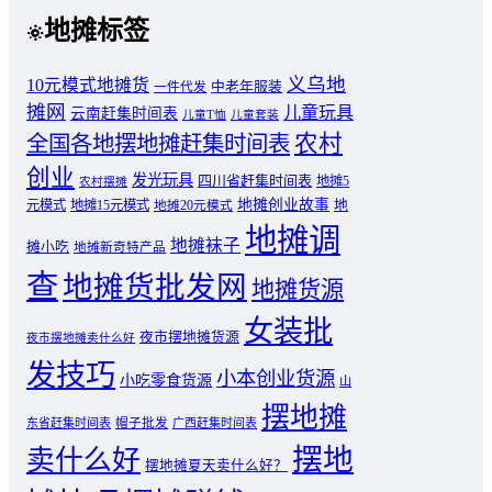
地摊标签
义乌地
10元模式地摊货
中老年服装
一件代发
摊网
儿童玩具
云南赶集时间表
儿童T恤
儿童套装
农村
全国各地摆地摊赶集时间表
创业
发光玩具
四川省赶集时间表
地摊5
农村摆摊
地摊创业故事
元模式
地摊15元模式
地
地摊20元模式
地摊调
地摊袜子
摊小吃
地摊新奇特产品
查
地摊货批发网
地摊货源
女装批
夜市摆地摊货源
夜市摆地摊卖什么好
发技巧
小本创业货源
小吃零食货源
山
摆地摊
东省赶集时间表
帽子批发
广西赶集时间表
摆地
卖什么好
摆地摊夏天卖什么好？