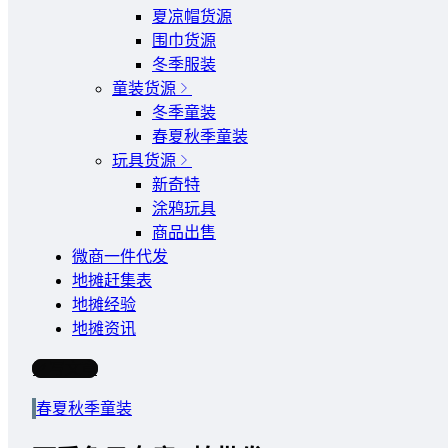
夏凉帽货源
围巾货源
冬季服装
童装货源
冬季童装
春夏秋季童装
玩具货源
新奇特
涂鸦玩具
商品出售
微商一件代发
地摊赶集表
地摊经验
地摊资讯
写文章
春夏秋季童装