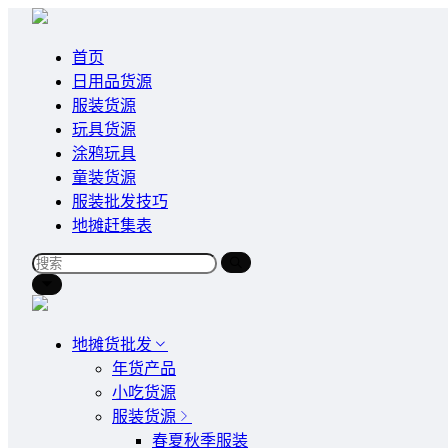
首页
日用品货源
服装货源
玩具货源
涂鸦玩具
童装货源
服装批发技巧
地摊赶集表
地摊货批发
年货产品
小吃货源
服装货源
春夏秋季服装