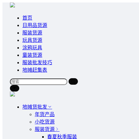
首页
日用品货源
服装货源
玩具货源
涂鸦玩具
童装货源
服装批发技巧
地摊赶集表
地摊货批发
年货产品
小吃货源
服装货源
春夏秋季服装