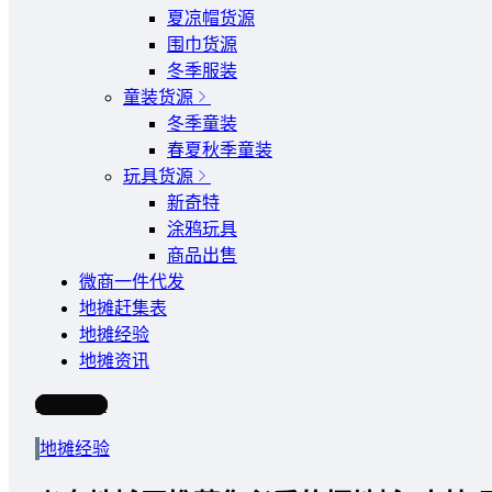
夏凉帽货源
围巾货源
冬季服装
童装货源
冬季童装
春夏秋季童装
玩具货源
新奇特
涂鸦玩具
商品出售
微商一件代发
地摊赶集表
地摊经验
地摊资讯
写文章
地摊经验