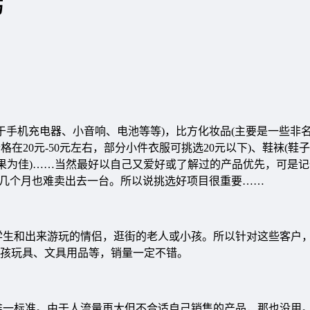
巧
于手机充电器、小音响、电池等等)，比方化妆品(主要是一些非
价格在20元-50元左右，部分小件衣服可挑选20元以下)、鞋袜(鞋
效果为佳)……当然最好以自己又爱好或了解过的产品优先，可是
计几个月也难卖出去一台。所以说挑选好项目很重要……
学生和出来游玩的情侣，逛街的老人或小孩。所以针对这些客户
孩玩具、文具用品等，销量一定不错。
唯一标准。由于人流量再大但不合适自己销售的产品，那也没用