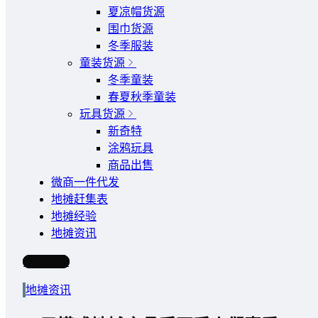
夏凉帽货源
围巾货源
冬季服装
童装货源
冬季童装
春夏秋季童装
玩具货源
新奇特
涂鸦玩具
商品出售
微商一件代发
地摊赶集表
地摊经验
地摊资讯
写文章
地摊资讯