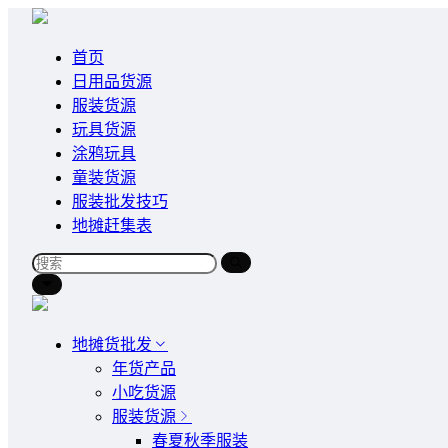
首页
日用品货源
服装货源
玩具货源
涂鸦玩具
童装货源
服装批发技巧
地摊赶集表
地摊货批发
年货产品
小吃货源
服装货源
春夏秋季服装