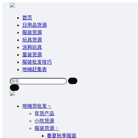
首页
日用品货源
服装货源
玩具货源
涂鸦玩具
童装货源
服装批发技巧
地摊赶集表
地摊货批发
年货产品
小吃货源
服装货源
春夏秋季服装