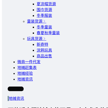
夏凉帽货源
围巾货源
冬季服装
童装货源
冬季童装
春夏秋季童装
玩具货源
新奇特
涂鸦玩具
商品出售
微商一件代发
地摊赶集表
地摊经验
地摊资讯
写文章
地摊资讯