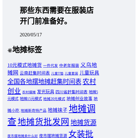
那些东西需要在服装店
开门前准备好。
2020/05/17
地摊标签
义乌地
10元模式地摊货
中老年服装
一件代发
摊网
儿童玩具
云南赶集时间表
儿童T恤
儿童套装
农村
全国各地摆地摊赶集时间表
创业
发光玩具
四川省赶集时间表
地摊5
农村摆摊
地摊创业故事
元模式
地摊15元模式
地
地摊20元模式
地摊调
地摊袜子
摊小吃
地摊新奇特产品
查
地摊货批发网
地摊货源
女装批
夜市摆地摊货源
夜市摆地摊卖什么好