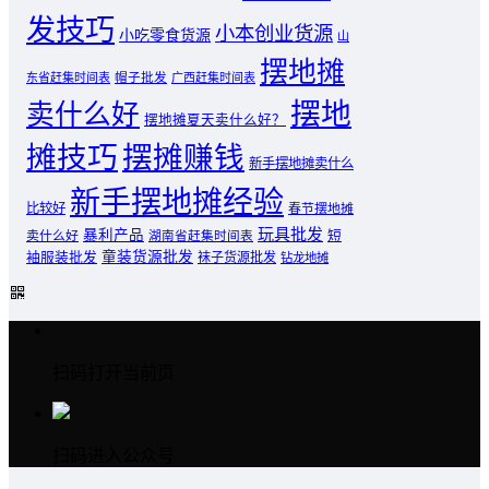
发技巧
小本创业货源
小吃零食货源
山
摆地摊
东省赶集时间表
帽子批发
广西赶集时间表
摆地
卖什么好
摆地摊夏天卖什么好？
摊技巧
摆摊赚钱
新手摆地摊卖什么
新手摆地摊经验
比较好
春节摆地摊
玩具批发
暴利产品
卖什么好
短
湖南省赶集时间表
童装货源批发
袖服装批发
袜子货源批发
钻龙地摊
扫码打开当前页
扫码进入公众号