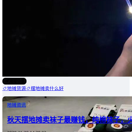
海报分享
地摊货源
摆地摊卖什么好
地摊资讯
秋天摆地摊卖袜子最赚钱，纯棉袜子，