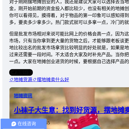
对于刚刚摆地摊创业的人，我还是建议大家可以选择去当地
金，刚开始前期的资金投入都比较少，也没有相关的地摊创
你可以看得见，摸得着，对于物品的第一印象可以感知得到
多，要卖多少拿多少。热门款式就可以多拿一点，冷门的就
但是批发市场相对来说可能比网上的价格会高一点，因为这
市场，只有当你拿到更大量的货物之后，才能够跟老板谈更
地比较出名的批发市场拿货比较明显的好处就是，如果是地
过来还需要一段时间。不太适合大家及时补充产品。当你把
一点。大家在地摊创业进货的时候，要根据自己选择产品的
海报分享
地摊货源
摆地摊卖什么好
地摊资讯
小袜子大生意：找到好货源，摆地摊
2020-11-29 4:51:55
在线咨询