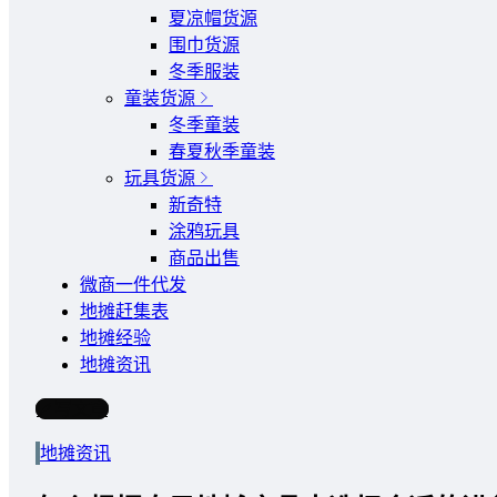
夏凉帽货源
围巾货源
冬季服装
童装货源
冬季童装
春夏秋季童装
玩具货源
新奇特
涂鸦玩具
商品出售
微商一件代发
地摊赶集表
地摊经验
地摊资讯
写文章
地摊资讯