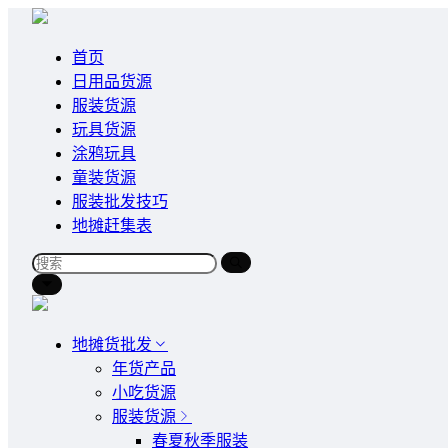
首页
日用品货源
服装货源
玩具货源
涂鸦玩具
童装货源
服装批发技巧
地摊赶集表
地摊货批发
年货产品
小吃货源
服装货源
春夏秋季服装