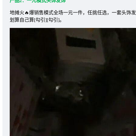
产品2：一元模式头饰发饰
地摊火🔥爆销售模式全场一元一件，任挑任选，一套头饰发饰
划算自己算[勾引][勾引]。