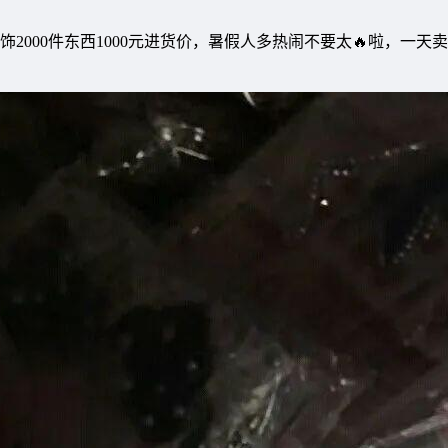
2000件东西1000元进货价，暑假人多热闹不要太🔥啦，一天