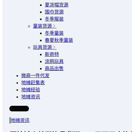
夏凉帽货源
围巾货源
冬季服装
童装货源
冬季童装
春夏秋季童装
玩具货源
新奇特
涂鸦玩具
商品出售
微商一件代发
地摊赶集表
地摊经验
地摊资讯
写文章
地摊资讯