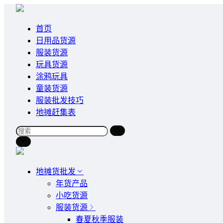
首页
日用品货源
服装货源
玩具货源
涂鸦玩具
童装货源
服装批发技巧
地摊赶集表
地摊货批发
年货产品
小吃货源
服装货源
春夏秋季服装