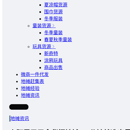
夏凉帽货源
围巾货源
冬季服装
童装货源
冬季童装
春夏秋季童装
玩具货源
新奇特
涂鸦玩具
商品出售
微商一件代发
地摊赶集表
地摊经验
地摊资讯
写文章
地摊资讯