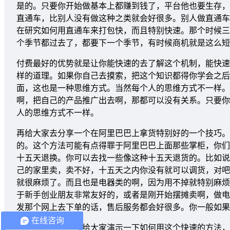
是的。只要你开始做基本上都赚到钱了，平台他也要生存，
直通车，比别人没有做这种之类就会好很多。别人做直通车
在研究如何用直通车来打包快，而且特别快速。那个时候三
个季节都过去了，都要下一个季节，有时候商机就是这么短
付费最好的优势就是让你能快速的去了解这个机制，能快速
样的道理。如果你自己去摸索，把这个知识都得你学会之后
面，这也是一种思维方式。当然每个人的思维方式不一样。
啊，把自己的产品推广出去啊，那都可以没有关系。只要你
人的思维方式不一样。
再给大家去分享一个在阿里巴巴上拿货特别好的一个技巧。
的。这个方法可能有点得罪于阿里巴巴上面那些掌柜，你们
十五天退换。你可以去找一些像这种十五天退货的。比如说
己的家里卖，卖不好，十五天之内你没有就可以调货，对吧
就很麻烦了。而且也是电器类的啊，因为用不掉就特别麻烦
于新手创业朋友非常友好的，或者是刚开始摆摊卖啊，做电
发那个网上去下单的话，售后服务都会好很多。你一般如果
在线咨询
我现在来打开后台给大家演示一下如何用这个快速的方法，