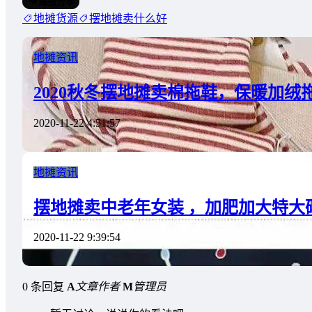
海报分享
地摊货源
摆地摊卖什么好
地摊资讯
2020秋冬摆地摊卖棉拖鞋，保暖加绒
2020-11-22 4:51:57
地摊资讯
摆地摊卖中老年女装 ，加肥加大特大
2020-11-22 9:39:54
0 条回复
A
文章作者
M
管理员