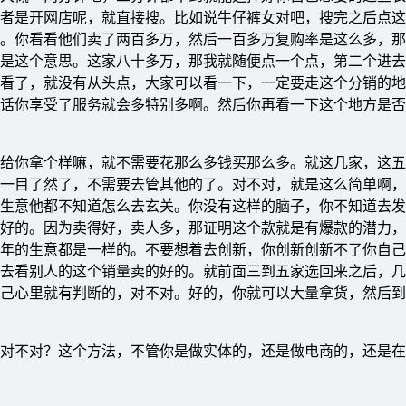
者是开网店呢，就直接搜。比如说牛仔裤女对吧，搜完之后点这
。你看看他们卖了两百多万，然后一百多万复购率是这么多，那
是这个意思。这家八十多万，那我就随便点一个点，第二个进去
看了，就没有从头点，大家可以看一下，一定要走这个分销的地
话你享受了服务就会多特别多啊。然后你再看一下这个地方是否
给你拿个样嘛，就不需要花那么多钱买那么多。就这几家，这五
一目了然了，不需要去管其他的了。对不对，就是这么简单啊，
生意他都不知道怎么去玄关。你没有这样的脑子，你不知道去发
好的。因为卖得好，卖人多，那证明这个款就是有爆款的潜力，
年的生意都是一样的。不要想着去创新，你创新创新不了你自己
去看别人的这个销量卖的好的。就前面三到五家选回来之后，几
己心里就有判断的，对不对。好的，你就可以大量拿货，然后到
对不对？这个方法，不管你是做实体的，还是做电商的，还是在