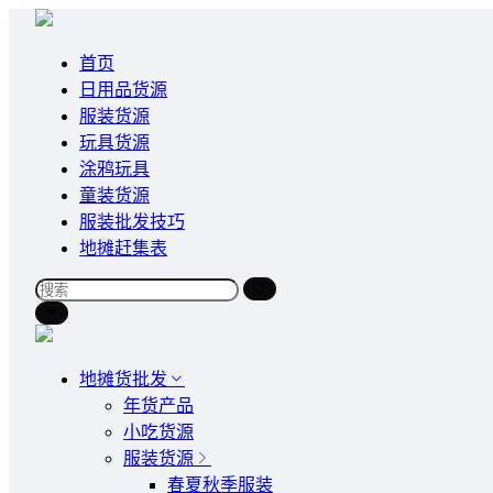
首页
日用品货源
服装货源
玩具货源
涂鸦玩具
童装货源
服装批发技巧
地摊赶集表
地摊货批发
年货产品
小吃货源
服装货源
春夏秋季服装