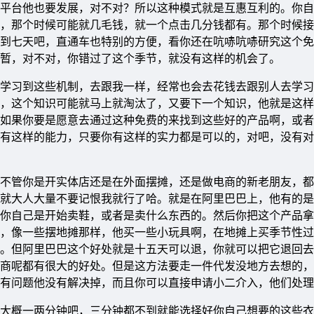
平台他也要发展，对不对？所以这种模式就是互惠互利的。你自
，那个时候可能就几毛钱，就一个点击几分钱都有。那个时候接
到七天吧，直通车也特别的方便，看你还在吭哧吭哧研究这个免
暂，对不对，你错过了这个季节，就没有这样的机会了。
学习到这些机制，去跟我一样，经常也会去花钱去跟别人去学习
，这个知识可能就马上就淘汰了，又要下一个知识，他就是这样
如果你要是愿意去通过这种免费的来找到这些好的产品啊，或者
有这样的能力，只要你有这样的实力都是可以的，对吧，没有对
不管你是开实体店还是在外面摆摊，还是做电商的新老朋友，都
就大人大量不要记恨我就行了哈。就是在阿里巴巴上，他有的是
你自己是开始卖鞋，或者是卖什么东西的。然后你把这个产品拿
，像一些摆地摊那样，他买一些小玩具啊，在地摊上买季节性过
。但阿里巴巴这个好处就是十五天可以退，你就可以把它退回去
商呢都有很大的好处。但是这方法要走一件代发没地方去想的，
有问题他没有解决掉，而且你可以直接申请小二介入，他们处理
大概一两分钟吧，三分钟都不到就能选择好你自己想要的这些衣